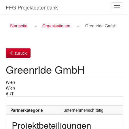
Zum
FFG Projektdatenbank
Naviga
Inhalt
ein-/a
Breadcrumb
Startseite
Organisationen
Greenride GmbH
Navigation
zurück
Greenride GmbH
Wien
Wien
AUT
Partnerkategorie
unternehmerisch tätig
Projektbeteiligungen