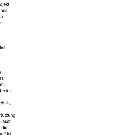
ojekt
dass
ie
e
des
n
es
en.
abe im
chnik,
 Nutzung
lässt,
 die
e2 ist