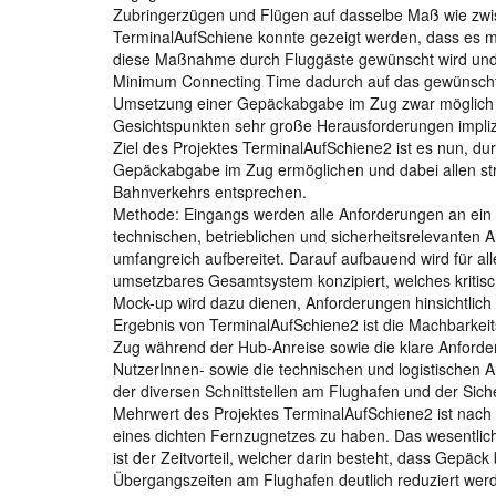
Zubringerzügen und Flügen auf dasselbe Maß wie zwi
TerminalAufSchiene konnte gezeigt werden, dass es 
diese Maßnahme durch Fluggäste gewünscht wird und ei
Minimum Connecting Time dadurch auf das gewünschte
Umsetzung einer Gepäckabgabe im Zug zwar möglich sc
Gesichtspunkten sehr große Herausforderungen implizi
Ziel des Projektes TerminalAufSchiene2 ist es nun, d
Gepäckabgabe im Zug ermöglichen und dabei allen str
Bahnverkehrs entsprechen.
Methode: Eingangs werden alle Anforderungen an ein 
technischen, betrieblichen und sicherheitsrelevanten 
umfangreich aufbereitet. Darauf aufbauend wird für al
umsetzbares Gesamtsystem konzipiert, welches kritisch 
Mock-up wird dazu dienen, Anforderungen hinsichtlich e
Ergebnis von TerminalAufSchiene2 ist die Machbarkei
Zug während der Hub-Anreise sowie die klare Anforderu
NutzerInnen- sowie die technischen und logistischen
der diversen Schnittstellen am Flughafen und der Sich
Mehrwert des Projektes TerminalAufSchiene2 ist nach 
eines dichten Fernzugnetzes zu haben. Das wesentlich
ist der Zeitvorteil, welcher darin besteht, dass Gep
Übergangszeiten am Flughafen deutlich reduziert wer