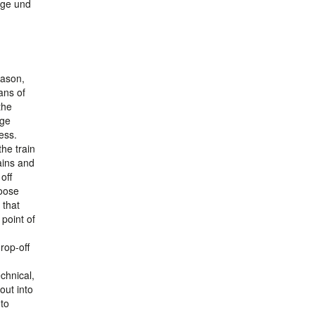
nge und
eason,
ans of
the
age
ess.
he train
ains and
off
hoose
 that
 point of
rop-off
chnical,
out into
 to