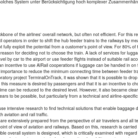
in solches System unter Berücksichtigung hoch komplexer Zusammenhä
bone of the airlines' overall network, but often not efficient. For this r
l operators in order to shift the hub feeder trains to the railways by me
fully exploit the potential from a customer's point of view. For 80% of 
eason for deciding not to choose the train. A lack of services for lugg
 by car to the airport or use feeder flights instead of suitable rail acc
an incentive to use AIRail cooperations if luggage can be handed in on t
great importance to reduce the minimum connecting time between feeder tr
oratory project TerminalOnTrack, it was shown that it is possible to drop 
t this measure is desired by passengers and that it is an incentive to c
ime can be reduced to the desired level. However, it also became clear
rs to be possible, but particularly from a technical and airline-specific
se intensive research to find technical solutions that enable baggage d
 aviation and rail traffic.
re extensively prepared from the perspective of air travelers and all te
int of view of aviation and railways. Based on this, research is carried 
ible overall system is designed, which is critically examined with regard