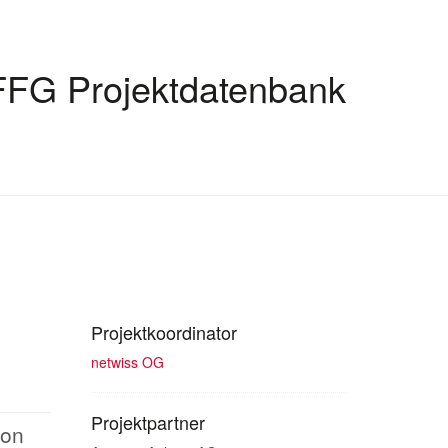
FFG Projektdatenbank
Projektkoordinator
netwiss OG
Projektpartner
von