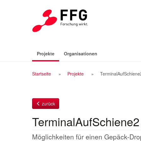
Zum
Inhalt
(aktiv)
Projekte
Organisationen
Breadcrumb
Startseite
Projekte
TerminalAufSchiene
Navigation
zurück
TerminalAufSchiene2
Möglichkeiten für einen Gepäck-Drop