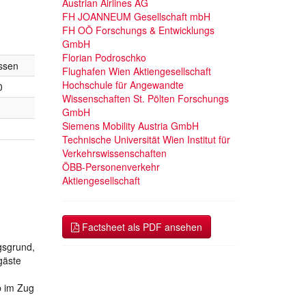
Austrian Airlines AG
FH JOANNEUM Gesellschaft mbH
FH OÖ Forschungs & Entwicklungs
GmbH
Florian Podroschko
ssen
Flughafen Wien Aktiengesellschaft
Hochschule für Angewandte
0
Wissenschaften St. Pölten Forschungs
GmbH
Siemens Mobility Austria GmbH
Technische Universität Wien Institut für
Verkehrswissenschaften
ÖBB-Personenverkehr
Aktiengesellschaft
Factsheet als PDF ansehen
gsgrund,
gäste
b im Zug