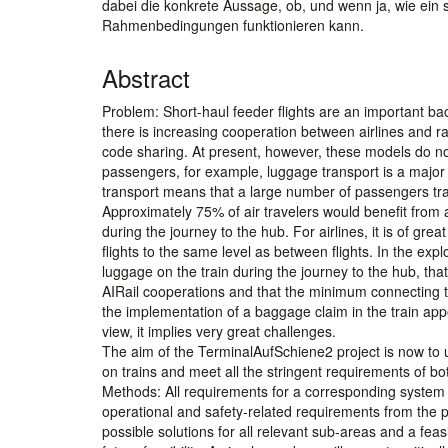
dabei die konkrete Aussage, ob, und wenn ja, wie e
Rahmenbedingungen funktionieren kann.
Abstract
Problem: Short-haul feeder flights are an important back
there is increasing cooperation between airlines and rai
code sharing. At present, however, these models do not 
passengers, for example, luggage transport is a major r
transport means that a large number of passengers travel
Approximately 75% of air travelers would benefit from 
during the journey to the hub. For airlines, it is of 
flights to the same level as between flights. In the expl
luggage on the train during the journey to the hub, tha
AIRail cooperations and that the minimum connecting t
the implementation of a baggage claim in the train appea
view, it implies very great challenges.
The aim of the TerminalAufSchiene2 project is now to u
on trains and meet all the stringent requirements of both
Methods: All requirements for a corresponding system a
operational and safety-related requirements from the po
possible solutions for all relevant sub-areas and a feas