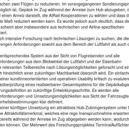
schen zwei Flügen zu reduzieren. Im vorangegangenen Sondierungspr
möglich ist, Gepäck im Zug während der Anreise zum Hub abzugeben, 
nen Anreiz darstellt, die AIRail-Kooperationen zu wählen und dass d
 Maß reduziert werden kann. Es wurde jedoch auch deutlich, dass di
heint aber insbesondere aus technischen und Airline-spezifischen
ert.
urch intensive Forschung nach technischen Lösungen zu suchen, die die
engen Anforderungen sowohl aus dem Bereich der Luftfahrt als auch 
entsprechendes System aus der Sicht von Flugreisenden und alle
Anforderungen aus dem Blickwinkel der Luftfahrt und der Eisenbahn
le relevanten Teilbereiche nach Lösungsmöglichkeiten geforscht und ei
hinsichtlich einer zukünftigen Machbarkeit überprüft wird. Ein einfach
iner kundInneorientierten und operativen Usability kritisch zu evaluier
tsüberprüfung eines realisierbaren Gesamtsystems für die Gepäckabg
ngsdefinition an zukünftige Entwicklungsschritte. Es werden alle
 Anforderungen und Umsetzungsmöglichkeiten aus Sicht der Fahrzeugte
erheitsbestimmungen klar definiert.
einer künftigen Umsetzung ein attraktives Hub-Zubringersystem unter
e Attraktivitätsmerkmal, welches eine rege Inanspruchnahme erwarten 
äck bereits während der Anreise im Zug abgegeben werden kann, wodurch
den können. Der Mehrwert des Forschungsprojektes TerminalAufSchien