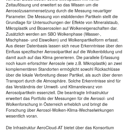
Zeitauflösung und erweitert so das Wissen um die
Aerosolzusammensetzung durch die Messung neuartiger
Parameter. Die Messung von eisbildenden Partikeln stellt die
Grundlage für Untersuchungen der Effekte von Mineralstaub,
Mikroplastik und Bioaerosolen auf Wolkeneigenschaften dar.
Zusätzlich werden am SBO Wolkenphase (Wasser-,
Mischphase- und Eiswolken) und Wolkenpartikelform erfasst.
Aus dieser Datenbasis lassen sich neue Erkenntnisse über den
Einfluss spezifischer Aerosolpartikel auf die Wolkenbildung und
damit auch auf das Klima generieren. Die parallele Erfassung
noch kaum erforschter Aerosole (wie z.B. Mikroplastik) an zwei
komplementären Standorten ermöglicht sowohl Rückschlüsse
über die lokale Verbreitung dieser Partikel, als auch über deren
Transport durch die Atmosphäre. Solche Erkenntnisse sind für
das Verständnis der Umwelt- und Klimarelevanz von
Aerosolpartikeln essenziell. Die beantragte Infrastruktur
erweitert das Portfolio der Messungen für die Aerosol- und
Wolkenforschung in Österreich erheblich und bringt die
Forschung über Aerosol-Wolken-Klima-Wechselwirkungen
wesentlich voran.
Die Infrastruktur AeroCloud-AT bietet über das Konsortium