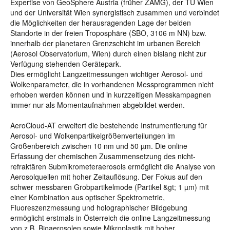
Expertise von GeoSphere Austria (früher ZAMG), der TU Wien
und der Universität Wien synergistisch zusammen und verbindet
die Möglichkeiten der herausragenden Lage der beiden
Standorte in der freien Troposphäre (SBO, 3106 m NN) bzw.
innerhalb der planetaren Grenzschicht im urbanen Bereich
(Aerosol Observatorium, Wien) durch einen bislang nicht zur
Verfügung stehenden Gerätepark.
Dies ermöglicht Langzeitmessungen wichtiger Aerosol- und
Wolkenparameter, die in vorhandenen Messprogrammen nicht
erhoben werden können und in kurzzeitigen Messkampagnen
immer nur als Momentaufnahmen abgebildet werden.
AeroCloud-AT erweitert die bestehende Instrumentierung für
Aerosol- und Wolkenpartikelgrößenverteilungen im
Größenbereich zwischen 10 nm und 50 µm. Die online
Erfassung der chemischen Zusammensetzung des nicht-
refraktären Submikrometeraerosols ermöglicht die Analyse von
Aerosolquellen mit hoher Zeitauflösung. Der Fokus auf den
schwer messbaren Grobpartikelmode (Partikel &gt; 1 µm) mit
einer Kombination aus optischer Spektrometrie,
Fluoreszenzmessung und holographischer Bildgebung
ermöglicht erstmals in Österreich die online Langzeitmessung
von z.B. Bioaerosolen sowie Mikroplastik mit hoher