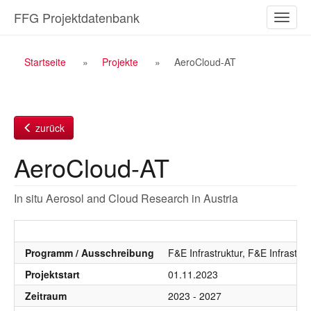
Zum
FFG Projektdatenbank
Naviga
Inhalt
ein-/a
Breadcrumb
Startseite
Projekte
AeroCloud-AT
Navigation
zurück
AeroCloud-AT
In situ Aerosol and Cloud Research in Austria
Programm / Ausschreibung
F&E Infrastruktur, F&E Infrastr
Projektstart
01.11.2023
Zeitraum
2023 - 2027