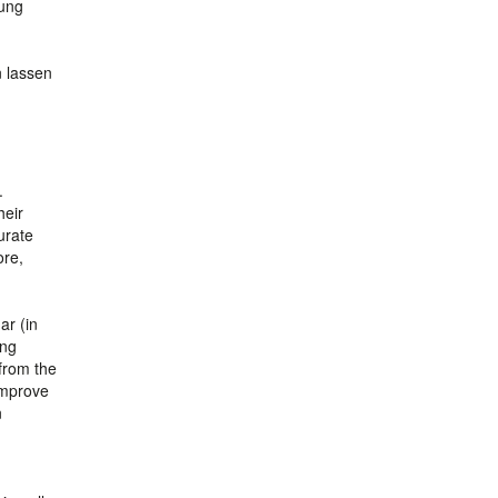
bung
 lassen
.
heir
urate
ore,
ar (in
ing
 from the
improve
n