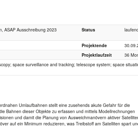
um, ASAP Ausschreibung 2023
Status
laufen
Projektende
30.09.
Projektlaufzeit
36 Mo
scopy; space surveillance and tracking; telescope system; space situati
erdnahen Umlaufbahnen stellt eine zusehends akute Gefahr für die
g die Bahnen dieser Objekte zu erfassen und mittels Modellrechnungen
lisionen und damit die Planung von Ausweichmanövern aktiver Satelliten
r auf ein Minimum reduzieren, was Treibstoff am Satelliten spart un