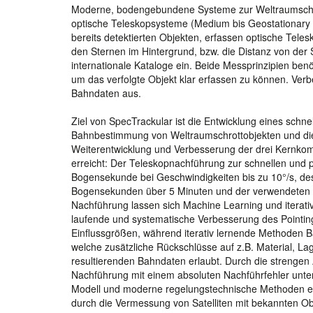
Moderne, bodengebundene Systeme zur Weltraumschro
optische Teleskopsysteme (Medium bis Geostationary 
bereits detektierten Objekten, erfassen optische Tele
den Sternen im Hintergrund, bzw. die Distanz von der S
internationale Kataloge ein. Beide Messprinzipien be
um das verfolgte Objekt klar erfassen zu können. Verb
Bahndaten aus.
Ziel von SpecTrackular ist die Entwicklung eines schne
Bahnbestimmung von Weltraumschrottobjekten und die 
Weiterentwicklung und Verbesserung der drei Kernko
erreicht: Der Teleskopnachführung zur schnellen und p
Bogensekunde bei Geschwindigkeiten bis zu 10°/s, de
Bogensekunden über 5 Minuten und der verwendeten Ba
Nachführung lassen sich Machine Learning und iterati
laufende und systematische Verbesserung des Pointing
Einflussgrößen, während iterativ lernende Methoden 
welche zusätzliche Rückschlüsse auf z.B. Material, La
resultierenden Bahndaten erlaubt. Durch die strenge
Nachführung mit einem absoluten Nachführfehler unte
Modell und moderne regelungstechnische Methoden erm
durch die Vermessung von Satelliten mit bekannten Ob