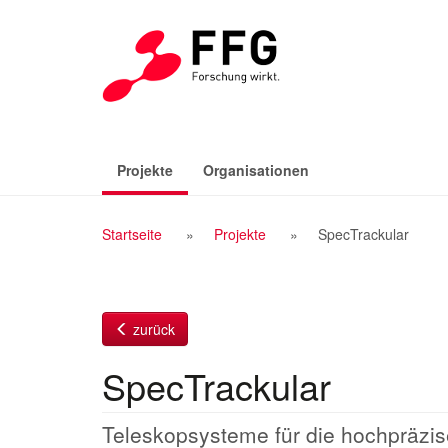
Zum
Inhalt
(aktiv)
Projekte
Organisationen
Breadcrumb
Startseite
Projekte
SpecTrackular
Navigation
zurück
SpecTrackular
Teleskopsysteme für die hochpräz