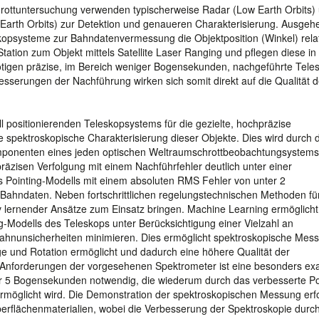
ttuntersuchung verwenden typischerweise Radar (Low Earth Orbits)
Earth Orbits) zur Detektion und genaueren Charakterisierung. Ausgeh
skopsysteme zur Bahndatenvermessung die Objektposition (Winkel) relat
tation zum Objekt mittels Satellite Laser Ranging und pflegen diese in
nötigen präzise, im Bereich weniger Bogensekunden, nachgeführte Tele
esserungen der Nachführung wirken sich somit direkt auf die Qualität d
ll positionierenden Teleskopsystems für die gezielte, hochpräzise
spektroskopische Charakterisierung dieser Objekte. Dies wird durch d
mponenten eines jeden optischen Weltraumschrottbeobachtungsystems
räzisen Verfolgung mit einem Nachführfehler deutlich unter einer
s Pointing-Modells mit einem absoluten RMS Fehler von unter 2
hndaten. Neben fortschrittlichen regelungstechnischen Methoden für
v lernender Ansätze zum Einsatz bringen. Machine Learning ermöglicht
-Modells des Teleskops unter Berücksichtigung einer Vielzahl an
Bahnunsicherheiten minimieren. Dies ermöglicht spektroskopische Mes
ge und Rotation ermöglicht und dadurch eine höhere Qualität der
n Anforderungen der vorgesehenen Spektrometer ist eine besonders ex
r 5 Bogensekunden notwendig, die wiederum durch das verbesserte Po
öglicht wird. Die Demonstration der spektroskopischen Messung erfo
erflächenmaterialien, wobei die Verbesserung der Spektroskopie durc