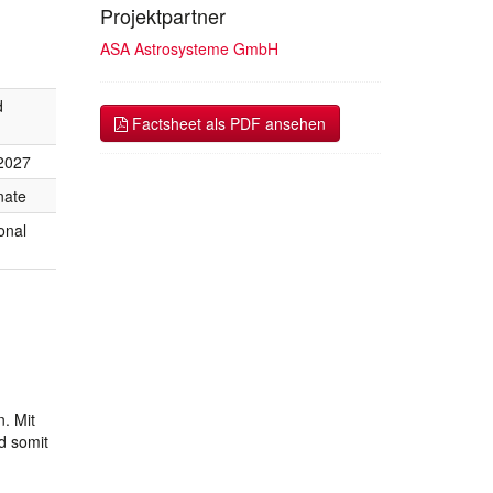
Projektpartner
ASA Astrosysteme GmbH
d
Factsheet als PDF ansehen
2027
nate
onal
. Mit
d somit