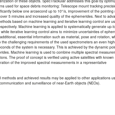
rization of these objects. SpecTrackular addresses this goal by optimiz
tems used for space debris monitoring: Telescope mount tracking precisi
gnificantly below one arcsecond up to 10°/s, improvement of the pointing
over 5 minutes and increased quality of the ephemerides. Next to adv
ethods based on machine learning and iterative learning control are us
pectively. Machine learning is applied to systematically generate up-t
while iterative learning control aims to minimize uncertainties of ephe
additional, essential information such as material, pose and rotation, w
o the challenging requirements of the used spectrometers an even high
seconds of the system is necessary. This is achieved by the dynamic poi
des. Machine learning is used to combine multiple spectral measure
ons. The proof of concept is verified using active satellites with known 
tration of the improved spectral measurements in a representative
ed methods and achieved results may be applied to other applications u
e communication and surveillance of near-Earth objects (NEOs).