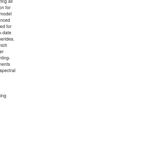
ing all
on for
 model
anced
ed for
o-date
merides.
hich
er
nting-
ments
spectral
sing