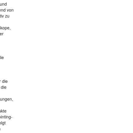
 und
end von
iv zu
skope,
er
ie
 die
 die
sungen,
akte
inting-
lgt
h