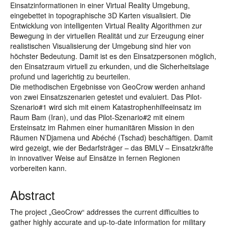
Einsatzinformationen in einer Virtual Reality Umgebung,
eingebettet in topographische 3D Karten visualisiert. Die
Entwicklung von intelligenten Virtual Reality Algorithmen zur
Bewegung in der virtuellen Realität und zur Erzeugung einer
realistischen Visualisierung der Umgebung sind hier von
höchster Bedeutung. Damit ist es den Einsatzpersonen möglich,
den Einsatzraum virtuell zu erkunden, und die Sicherheitslage
profund und lagerichtig zu beurteilen.
Die methodischen Ergebnisse von GeoCrow werden anhand
von zwei Einsatzszenarien getestet und evaluiert. Das Pilot-
Szenario#1 wird sich mit einem Katastrophenhilfeeinsatz im
Raum Bam (Iran), und das Pilot-Szenario#2 mit einem
Ersteinsatz im Rahmen einer humanitären Mission in den
Räumen N’Djamena und Abéché (Tschad) beschäftigen. Damit
wird gezeigt, wie der Bedarfsträger – das BMLV – Einsatzkräfte
in innovativer Weise auf Einsätze in fernen Regionen
vorbereiten kann.
Abstract
The project „GeoCrow“ addresses the current difficulties to
gather highly accurate and up-to-date information for military