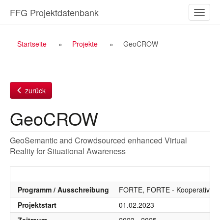
Zum
FFG Projektdatenbank
Naviga
Inhalt
ein-/a
Breadcrumb
Startseite
Projekte
GeoCROW
Navigation
zurück
GeoCROW
GeoSemantic and Crowdsourced enhanced Virtual
Reality for Situational Awareness
Programm / Ausschreibung
FORTE, FORTE - Kooperative F
Projektstart
01.02.2023