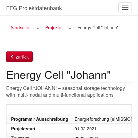
Zum
FFG Projektdatenbank
Naviga
Inhalt
ein-/a
Breadcrumb
Startseite
Projekte
Energy Cell "Johann"
Navigation
zurück
Energy Cell "Johann"
Energy Cell “JOHANN” – seasonal storage technology
with multi-modal and multi-functional applications
Programm / Ausschreibung
Energieforschung (e!MISSION), 
Projektstart
01.02.2021