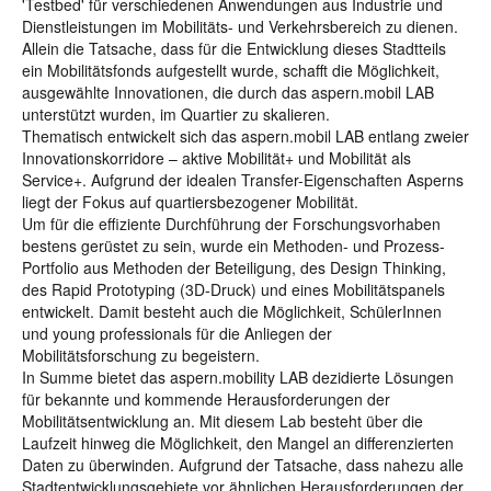
'Testbed' für verschiedenen Anwendungen aus Industrie und
Dienstleistungen im Mobilitäts- und Verkehrsbereich zu dienen.
Allein die Tatsache, dass für die Entwicklung dieses Stadtteils
ein Mobilitätsfonds aufgestellt wurde, schafft die Möglichkeit,
ausgewählte Innovationen, die durch das aspern.mobil LAB
unterstützt wurden, im Quartier zu skalieren.
Thematisch entwickelt sich das aspern.mobil LAB entlang zweier
Innovationskorridore – aktive Mobilität+ und Mobilität als
Service+. Aufgrund der idealen Transfer-Eigenschaften Asperns
liegt der Fokus auf quartiersbezogener Mobilität.
Um für die effiziente Durchführung der Forschungsvorhaben
bestens gerüstet zu sein, wurde ein Methoden- und Prozess-
Portfolio aus Methoden der Beteiligung, des Design Thinking,
des Rapid Prototyping (3D-Druck) und eines Mobilitätspanels
entwickelt. Damit besteht auch die Möglichkeit, SchülerInnen
und young professionals für die Anliegen der
Mobilitätsforschung zu begeistern.
In Summe bietet das aspern.mobility LAB dezidierte Lösungen
für bekannte und kommende Herausforderungen der
Mobilitätsentwicklung an. Mit diesem Lab besteht über die
Laufzeit hinweg die Möglichkeit, den Mangel an differenzierten
Daten zu überwinden. Aufgrund der Tatsache, dass nahezu alle
Stadtentwicklungsgebiete vor ähnlichen Herausforderungen der