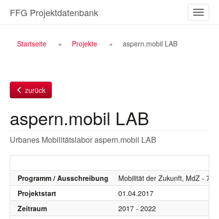
Zum
FFG Projektdatenbank
Naviga
Inhalt
ein-/a
Breadcrumb
Startseite
Projekte
aspern.mobil LAB
Navigation
zurück
aspern.mobil LAB
Urbanes Mobilitätslabor aspern.mobil LAB
Programm / Ausschreibung
Mobilität der Zukunft, MdZ - 7.
Projektstart
01.04.2017
Zeitraum
2017 - 2022