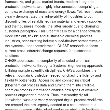
frameworks, and global market trends, modern integrated
production networks are highly interconnected, comprising a
complex exchange of mass and energy flows. Yet, recent years
clearly demonstrated the vulnerability of industries to both
discontinuities of established raw material and energy supplies
and their business models, the latter largely due to changing
customer perception. This urgently calls for a change towards
more efficient, flexible and sustainable chemical process
industries, necessitating holistic out-of-the-box perspectives on
the systems under consideration. CHASE responds to those
current cross-industrial change requests for sustainable
solutions.
CHASE addresses the complexity of selected chemical
production networks through a Systems Engineering approach.
Utilizing multiple scientific disciplines, CHASE combines the
relevant domain knowledge needed for chasing efficiency and
flexibility bottlenecks. Accessing and connecting critical
(bio)chemical process data and turning them into credible
chemical process information enables new types of dynamic
process engineering models. Thus, trustworthy digital
knowledge twins and widely accepted digital process workflows
are created that are urgently needed to i) comprehend and
manage changes within linked production chains, ii) facilitate the