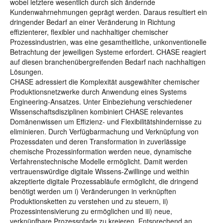
wobei letztere wesentlich durch sich ändernde
Kundenwahrnehmungen geprägt werden. Daraus resultiert ein
dringender Bedarf an einer Veränderung in Richtung
effizienterer, flexibler und nachhaltiger chemischer
Prozessindustrien, was eine gesamtheitliche, unkonventionelle
Betrachtung der jeweiligen Systeme erfordert. CHASE reagiert
auf diesen branchenübergreifenden Bedarf nach nachhaltigen
Lösungen.
CHASE adressiert die Komplexität ausgewählter chemischer
Produktionsnetzwerke durch Anwendung eines Systems
Engineering-Ansatzes. Unter Einbeziehung verschiedener
Wissenschaftsdisziplinen kombiniert CHASE relevantes
Domänenwissen um Effizienz- und Flexibilitätshindernisse zu
eliminieren. Durch Verfügbarmachung und Verknüpfung von
Prozessdaten und deren Transformation in zuverlässige
chemische Prozessinformation werden neue, dynamische
Verfahrenstechnische Modelle ermöglicht. Damit werden
vertrauenswürdige digitale Wissens-Zwillinge und weithin
akzeptierte digitale Prozessabläufe ermöglicht, die dringend
benötigt werden um i) Veränderungen in verknüpften
Produktionsketten zu verstehen und zu steuern, ii)
Prozessintensivierung zu ermöglichen und iii) neue,
verknüpfbare Prozesspfade zu kreieren. Entsprechend an