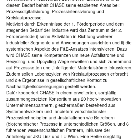
diesem Bedarf behält CHASE seine etablierten Areas bei:
Prozessdigitalisierung, Prozessintensivierung und
Kreislaufprozesse.
Motiviert durch Erkenntnisse der 1. Förderperiode und dem
steigenden Bedarf der Industrie wird das Zentrum in der 2.
Förderperiode i) seine Aktivitäten in Richtung weiterer
industrieller Segmente und Anwendungen ausrichten und ii) die
systemischen Aspekte des F&E-Ansatzes intensivieren. Dazu
wird CHASE seine Kompetenzen um neue Abfallströme und
Recycling- und Upcycling-Wege erweitern und sich zunehmend
auf Prozessketten und „intelligente“ Materialströme fokussieren.
Zudem sollen Lebenszyklen von Kreislaufprozessen erforscht
und die Ergebnisse in gesellschaftlichen Kontext zu
Nachhaltigkeitsüberlegungen gestellt werden.
Dafür kooperiert CHASE in einem erweiterten, sorgfältig
zusammengesetzten Konsortium aus 20 hoch-innovativen
Unternehmenspartnern, gleichermaßen bestehend aus
Systementwicklern und -anbietern verschiedenster
Prozesstechnologien und -installationen wie Betreibern
(bio)chemischer Prozesse in unterschiedlichen Größen, und 6
führenden wissenschaftlichen Partnern, inklusive der
Anteilseigner JKU Linz und TU Wien. Eine Reihe sorgfältig