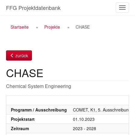
Zum
FFG Projektdatenbank
Naviga
Inhalt
ein-/a
Breadcrumb
Startseite
Projekte
CHASE
Navigation
zurück
CHASE
Chemical System Engineering
Programm / Ausschreibung
COMET, K1, 5. Ausschreibung 
Projektstart
01.10.2023
Zeitraum
2023 - 2028