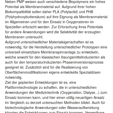
Neben PMP weisen auch verschiedene Biopolymere ein hohes
Potential als Membranmaterial auf. Aufgrund ihrer hohen
Biokompatibilität sollen daher PLA (Polylactid) und PHB
(Polyhydroxybuttersäure) auf ihre Eignung als Membranmaterial
im Allgemeinen und für den Einsatz in Oxygenatoren im
Speziellen erforscht werden. Zur Erforschung ihres Potentials
für andere Anwendungen wird die Selektivität der erzeugten
Membranen untersucht.
Aufgrund unterschiedlicher Materialeigenschaften ist es
notwendig, für die Herstellung unterschiedlicher Prototypen eine
universell einsetzbare Membranspinnanlage zu entwickeln,
welche sowohl für den klassischen lösungsmittelinduzierten als
auch für den temperaturinduzierten Phaseninversionsprozess
geeignet ist. Zusätzlich sind für die Realisierung von
Oberflächenmodifikationen eigens entwickelte Spezialdüsen
notwendig.
Ziel der geplanten Entwicklungen ist es, eine
Plattformtechnologie zu schaffen, die in unterschiedlichen
Anwendungen der Medizintechnik (Oxygenation, Dialyse...) zum
Einsatz kommen kann, und hier einen völlig neuartigen Ansatz
im Vergleich zu derzeit untersuchten Methoden bildet. Auch für
biotechnologische Anwendungen oder Wasseraufbereitung
könnten die Entwicklungen zum Einsatz kommen. Verwertbare