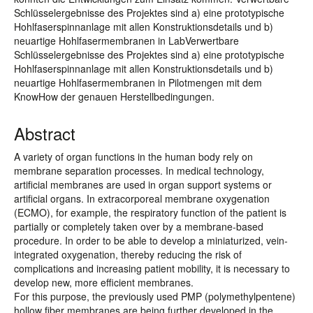
Schlüsselergebnisse des Projektes sind a) eine prototypische
Hohlfaserspinnanlage mit allen Konstruktionsdetails und b)
neuartige Hohlfasermembranen in LabVerwertbare
Schlüsselergebnisse des Projektes sind a) eine prototypische
Hohlfaserspinnanlage mit allen Konstruktionsdetails und b)
neuartige Hohlfasermembranen in Pilotmengen mit dem
KnowHow der genauen Herstellbedingungen.
Abstract
A variety of organ functions in the human body rely on
membrane separation processes. In medical technology,
artificial membranes are used in organ support systems or
artificial organs. In extracorporeal membrane oxygenation
(ECMO), for example, the respiratory function of the patient is
partially or completely taken over by a membrane-based
procedure. In order to be able to develop a miniaturized, vein-
integrated oxygenation, thereby reducing the risk of
complications and increasing patient mobility, it is necessary to
develop new, more efficient membranes.
For this purpose, the previously used PMP (polymethylpentene)
hollow fiber membranes are being further developed in the