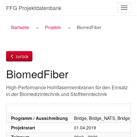
Zum
FFG Projektdatenbank
Naviga
Inhalt
ein-/a
Breadcrumb
Startseite
Projekte
BiomedFiber
Navigation
zurück
BiomedFiber
High-Performance Hohlfasermembranen für den Einsatz
in der Biomedizintechnik und Stofftrenntechnik
Programm / Ausschreibung
Bridge, Bridge_NATS, Bridge_
Projektstart
01.04.2019