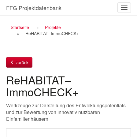
Zum
FFG Projektdatenbank
Naviga
Inhalt
ein-/a
Breadcrumb
Startseite
Projekte
ReHABITAT–ImmoCHECK+
Navigation
zurück
ReHABITAT–
ImmoCHECK+
Werkzeuge zur Darstellung des Entwicklungspotentials
und zur Bewertung von innovativ nutzbaren
Einfamilienhäusern