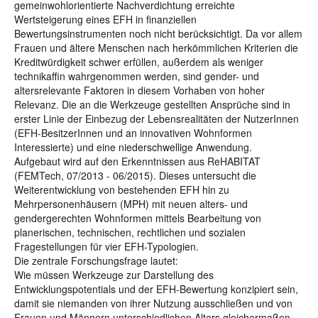
gemeinwohlorientierte Nachverdichtung erreichte
Wertsteigerung eines EFH in finanziellen
Bewertungsinstrumenten noch nicht berücksichtigt. Da vor allem
Frauen und ältere Menschen nach herkömmlichen Kriterien die
Kreditwürdigkeit schwer erfüllen, außerdem als weniger
technikaffin wahrgenommen werden, sind gender- und
altersrelevante Faktoren in diesem Vorhaben von hoher
Relevanz. Die an die Werkzeuge gestellten Ansprüche sind in
erster Linie der Einbezug der Lebensrealitäten der NutzerInnen
(EFH-BesitzerInnen und an innovativen Wohnformen
Interessierte) und eine niederschwellige Anwendung.
Aufgebaut wird auf den Erkenntnissen aus ReHABITAT
(FEMTech, 07/2013 - 06/2015). Dieses untersucht die
Weiterentwicklung von bestehenden EFH hin zu
Mehrpersonenhäusern (MPH) mit neuen alters- und
gendergerechten Wohnformen mittels Bearbeitung von
planerischen, technischen, rechtlichen und sozialen
Fragestellungen für vier EFH-Typologien.
Die zentrale Forschungsfrage lautet:
Wie müssen Werkzeuge zur Darstellung des
Entwicklungspotentials und der EFH-Bewertung konzipiert sein,
damit sie niemanden von ihrer Nutzung ausschließen und von
Frauen und Männern unterschiedlichen Alters gleichermaßen