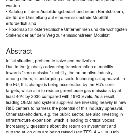
werden
• Katalog mit dem Ausbildungsbedarf und neuen Berufsbildern,
die für die Umstellung auf eine emissionsfreie Mobilität
erforderlich sind
• Roadmap für österreichische Unternehmen und die wichtigsten
Stakeholder auf dem Weg zur emissionsfreien Mobilität
Abstract
Initial situation, problem to solve and motivation
Due to the (globally) advancing transformation of mobility
towards "zero emission" mobility, the automotive industry,
among others, is undergoing a socio-technological upheaval. In
the EU, this change is being accelerated by the EU's core
targets, which aim to reduce greenhouse gas emissions by at
least 40% by 2030 compared with 1990 levels. As a result,
leading OEMs and system suppliers are investing heavily in new
R&D centers to harness the potential of this industry upheaval.
Other stakeholders, e.g. the public sector, are also investing in
infrastructure expansion, which is leading to critical voices:
Increasingly, questions about the return on investment and
outrage at job cuts are being raised (see TESLA – 3 000 job