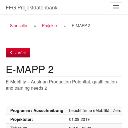
Zum
FFG Projektdatenbank
Naviga
Inhalt
ein-/a
Breadcrumb
Startseite
Projekte
E-MAPP 2
Navigation
zurück
E-MAPP 2
E-Mobility – Austrian Production Potential, qualification-
and training needs 2
Programm / Ausschreibung
Leuchttürme eMobilität, Zero Emi
Projektstart
01.09.2019