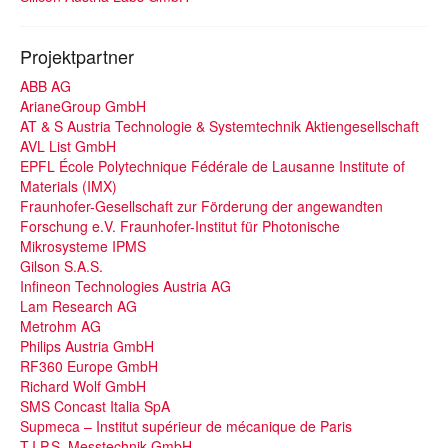
Projektpartner
ABB AG
ArianeGroup GmbH
AT & S Austria Technologie & Systemtechnik Aktiengesellschaft
AVL List GmbH
EPFL École Polytechnique Fédérale de Lausanne Institute of
Materials (IMX)
Fraunhofer-Gesellschaft zur Förderung der angewandten
Forschung e.V. Fraunhofer-Institut für Photonische
Mikrosysteme IPMS
Gilson S.A.S.
Infineon Technologies Austria AG
Lam Research AG
Metrohm AG
Philips Austria GmbH
RF360 Europe GmbH
Richard Wolf GmbH
SMS Concast Italia SpA
Supmeca – Institut supérieur de mécanique de Paris
T.I.P.S. Messtechnik GmbH