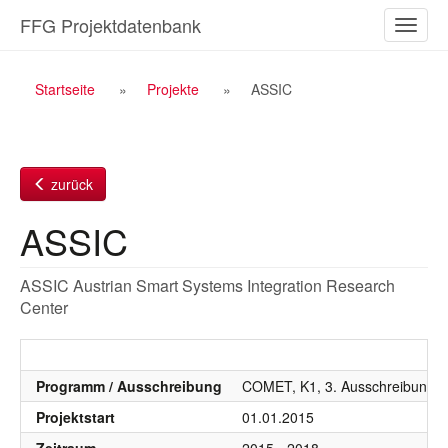
Zum
FFG Projektdatenbank
Naviga
Inhalt
ein-/a
Breadcrumb
Startseite
Projekte
ASSIC
Navigation
zurück
ASSIC
ASSIC Austrian Smart Systems Integration Research
Center
Programm / Ausschreibung
COMET, K1, 3. Ausschreibung 
Projektstart
01.01.2015