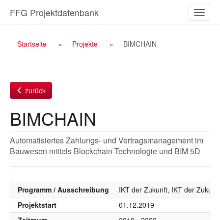
Zum
FFG Projektdatenbank
Naviga
Inhalt
ein-/a
Breadcrumb
Startseite
Projekte
BIMCHAIN
Navigation
zurück
BIMCHAIN
Automatisiertes Zahlungs- und Vertragsmanagement im
Bauwesen mittels Blockchain-Technologie und BIM 5D
Programm / Ausschreibung
IKT der Zukunft, IKT der Zukunf
Projektstart
01.12.2019