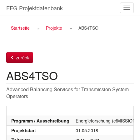
Zum
FFG Projektdatenbank
Naviga
Inhalt
ein-/a
Breadcrumb
Startseite
Projekte
ABS4TSO
Navigation
zurück
ABS4TSO
Advanced Balancing Services for Transmission System
Operators
Programm / Ausschreibung
Energieforschung (e!MISSION), 
Projektstart
01.05.2018