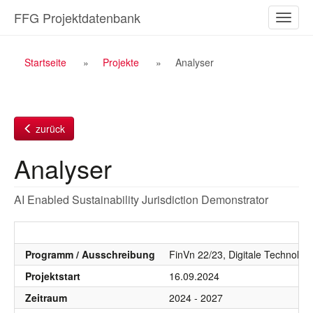
Zum
FFG Projektdatenbank
Naviga
Inhalt
ein-/a
Breadcrumb
Startseite
Projekte
Analyser
Navigation
zurück
Analyser
AI Enabled Sustainability Jurisdiction Demonstrator
Programm / Ausschreibung
FinVn 22/23, Digitale Technolog
Projektstart
16.09.2024
Zeitraum
2024 - 2027