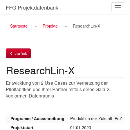
Zum
FFG Projektdatenbank
Naviga
Inhalt
ein-/a
Breadcrumb
Startseite
Projekte
ResearchLin-X
Navigation
zurück
ResearchLin-X
Entwicklung von 2 Use Cases zur Vernetzung der
Pilotfabriken und ihrer Partner mittels eines Gaia-X
konformen Datenraums
Programm / Ausschreibung
Produktion der Zukunft, PdZ - 2
Projektstart
01.01.2023