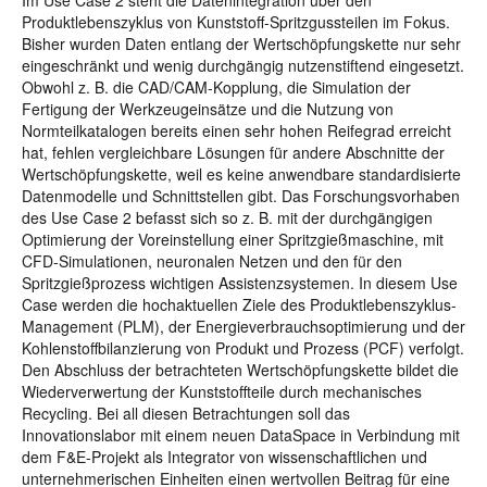
Im Use Case 2 steht die Datenintegration über den
Produktlebenszyklus von Kunststoff-Spritzgussteilen im Fokus.
Bisher wurden Daten entlang der Wertschöpfungskette nur sehr
eingeschränkt und wenig durchgängig nutzenstiftend eingesetzt.
Obwohl z. B. die CAD/CAM-Kopplung, die Simulation der
Fertigung der Werkzeugeinsätze und die Nutzung von
Normteilkatalogen bereits einen sehr hohen Reifegrad erreicht
hat, fehlen vergleichbare Lösungen für andere Abschnitte der
Wertschöpfungskette, weil es keine anwendbare standardisierte
Datenmodelle und Schnittstellen gibt. Das Forschungsvorhaben
des Use Case 2 befasst sich so z. B. mit der durchgängigen
Optimierung der Voreinstellung einer Spritzgießmaschine, mit
CFD-Simulationen, neuronalen Netzen und den für den
Spritzgießprozess wichtigen Assistenzsystemen. In diesem Use
Case werden die hochaktuellen Ziele des Produktlebenszyklus-
Management (PLM), der Energieverbrauchsoptimierung und der
Kohlenstoffbilanzierung von Produkt und Prozess (PCF) verfolgt.
Den Abschluss der betrachteten Wertschöpfungskette bildet die
Wiederverwertung der Kunststoffteile durch mechanisches
Recycling. Bei all diesen Betrachtungen soll das
Innovationslabor mit einem neuen DataSpace in Verbindung mit
dem F&E-Projekt als Integrator von wissenschaftlichen und
unternehmerischen Einheiten einen wertvollen Beitrag für eine