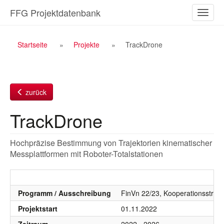
Zum
FFG Projektdatenbank
Naviga
Inhalt
ein-/a
Breadcrumb
Startseite
Projekte
TrackDrone
Navigation
zurück
TrackDrone
Hochpräzise Bestimmung von Trajektorien kinematischer
Messplattformen mit Roboter-Totalstationen
Programm / Ausschreibung
FinVn 22/23, Kooperationsstruk
Projektstart
01.11.2022