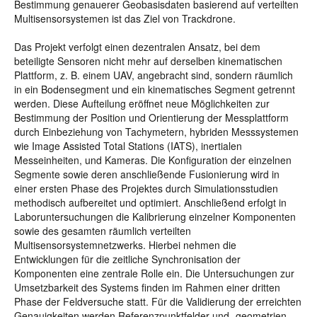
Bestimmung genauerer Geobasisdaten basierend auf verteilten
Multisensorsystemen ist das Ziel von Trackdrone.
Das Projekt verfolgt einen dezentralen Ansatz, bei dem
beteiligte Sensoren nicht mehr auf derselben kinematischen
Plattform, z. B. einem UAV, angebracht sind, sondern räumlich
in ein Bodensegment und ein kinematisches Segment getrennt
werden. Diese Aufteilung eröffnet neue Möglichkeiten zur
Bestimmung der Position und Orientierung der Messplattform
durch Einbeziehung von Tachymetern, hybriden Messsystemen
wie Image Assisted Total Stations (IATS), inertialen
Messeinheiten, und Kameras. Die Konfiguration der einzelnen
Segmente sowie deren anschließende Fusionierung wird in
einer ersten Phase des Projektes durch Simulationsstudien
methodisch aufbereitet und optimiert. Anschließend erfolgt in
Laboruntersuchungen die Kalibrierung einzelner Komponenten
sowie des gesamten räumlich verteilten
Multisensorsystemnetzwerks. Hierbei nehmen die
Entwicklungen für die zeitliche Synchronisation der
Komponenten eine zentrale Rolle ein. Die Untersuchungen zur
Umsetzbarkeit des Systems finden im Rahmen einer dritten
Phase der Feldversuche statt. Für die Validierung der erreichten
Genauigkeiten werden Referenzpunktfelder und -geometrien