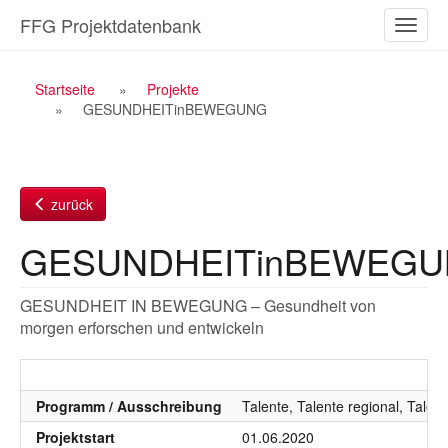
Zum
FFG Projektdatenbank
Naviga
Inhalt
ein-/a
Breadcrumb
Startseite
Projekte
GESUNDHEITinBEWEGUNG
Navigation
zurück
GESUNDHEITinBEWEG
GESUNDHEIT IN BEWEGUNG – Gesundheit von
morgen erforschen und entwickeln
Programm / Ausschreibung
Talente, Talente regional, Talen
Projektstart
01.06.2020