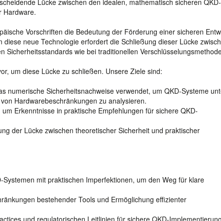
ntscheidende Lücke zwischen den idealen, mathematisch sicheren QKD-
er Hardware.
äische Vorschriften die Bedeutung der Förderung einer sicheren Entw
 diese neue Technologie erfordert die Schließung dieser Lücke zwisc
n Sicherheitsstandards wie bei traditionellen Verschlüsselungsmethod
 vor, um diese Lücke zu schließen. Unsere Ziele sind:
 das numerische Sicherheitsnachweise verwendet, um QKD-Systeme unt
g von Hardwarebeschränkungen zu analysieren.
 um Erkenntnisse in praktische Empfehlungen für sichere QKD-
ng der Lücke zwischen theoretischer Sicherheit und praktischer
-Systemen mit praktischen Imperfektionen, um den Weg für klare
ränkungen bestehender Tools und Ermöglichung effizienter
actices und regulatorischen Leitlinien für sichere QKD-Implementierun