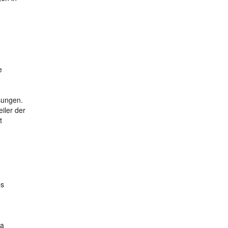
e
sungen.
iler der
t
es
 a