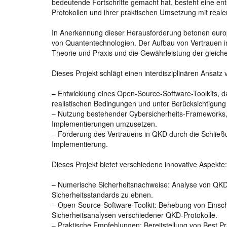
bedeutende Fortschritte gemacht hat, besteht eine e
Protokollen und ihrer praktischen Umsetzung mit real
In Anerkennung dieser Herausforderung betonen europ
von Quantentechnologien. Der Aufbau von Vertrauen in
Theorie und Praxis und die Gewährleistung der gleiche
Dieses Projekt schlägt einen interdisziplinären Ansatz
– Entwicklung eines Open-Source-Software-Toolkits,
realistischen Bedingungen und unter Berücksichtigun
– Nutzung bestehender Cybersicherheits-Frameworks,
Implementierungen umzusetzen.
– Förderung des Vertrauens in QKD durch die Schließu
Implementierung.
Dieses Projekt bietet verschiedene innovative Aspekte:
– Numerische Sicherheitsnachweise: Analyse von QKD
Sicherheitsstandards zu ebnen.
– Open-Source-Software-Toolkit: Behebung von Einsch
Sicherheitsanalysen verschiedener QKD-Protokolle.
– Praktische Empfehlungen: Bereitstellung von Best Pr