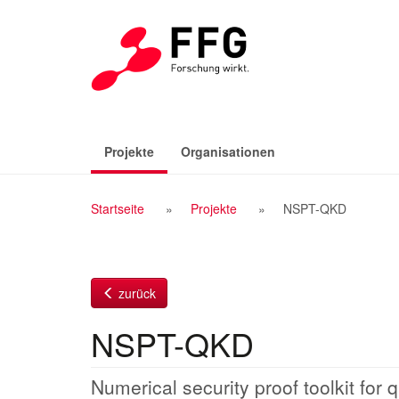
Zum
Inhalt
(aktiv)
Projekte
Organisationen
Breadcrumb
Startseite
Projekte
NSPT-QKD
Navigation
zurück
NSPT-QKD
Numerical security proof toolkit for 