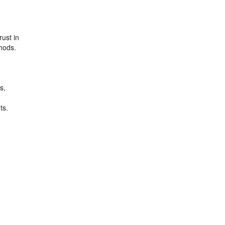
ust in
thods.
s,
ts.