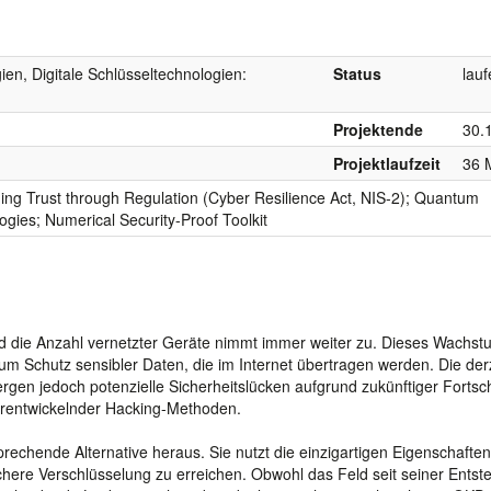
ien, Digitale Schlüsseltechnologien:
Status
lau
Projektende
30.
Projektlaufzeit
36 
ding Trust through Regulation (Cyber Resilience Act, NIS-2); Quantum
ies; Numerical Security-Proof Toolkit
und die Anzahl vernetzter Geräte nimmt immer weiter zu. Dieses Wachst
um Schutz sensibler Daten, die im Internet übertragen werden. Die der
rgen jedoch potenzielle Sicherheitslücken aufgrund zukünftiger Fortsch
erentwickelnder Hacking-Methoden.
sprechende Alternative heraus. Sie nutzt die einzigartigen Eigenschaften
here Verschlüsselung zu erreichen. Obwohl das Feld seit seiner Entst