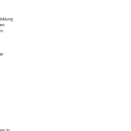
icklung
hen
en.
er
gen in