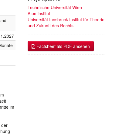
Technische Universität Wien
Atominstitut
Universität Innsbruck Institut für Theorie
fend
und Zukunft des Rechts
11.2027
Monate
Factsheet als PDF ansehen
um
zeit
ritte im
 der
ehung