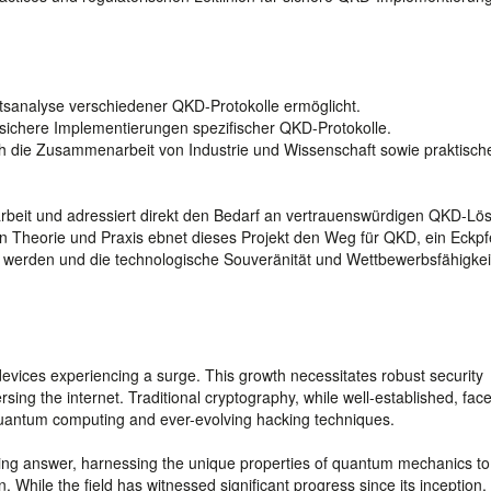
eitsanalyse verschiedener QKD-Protokolle ermöglicht.
 sichere Implementierungen spezifischer QKD-Protokolle.
h die Zusammenarbeit von Industrie und Wissenschaft sowie praktisch
rbeit und adressiert direkt den Bedarf an vertrauenswürdigen QKD-Lö
n Theorie und Praxis ebnet dieses Projekt den Weg für QKD, ein Eckpfe
 werden und die technologische Souveränität und Wettbewerbsfähigkei
 devices experiencing a surge. This growth necessitates robust security
versing the internet. Traditional cryptography, while well-established, fac
 quantum computing and ever-evolving hacking techniques.
ng answer, harnessing the unique properties of quantum mechanics to
 While the field has witnessed significant progress since its inception,