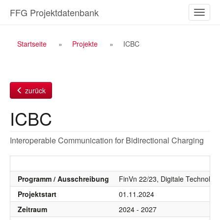
Zum
FFG Projektdatenbank
Naviga
Inhalt
ein-/a
Breadcrumb
Startseite
Projekte
ICBC
Navigation
zurück
ICBC
Interoperable Communication for Bidirectional Charging
Programm / Ausschreibung
FinVn 22/23, Digitale Technolog
Projektstart
01.11.2024
Zeitraum
2024 - 2027