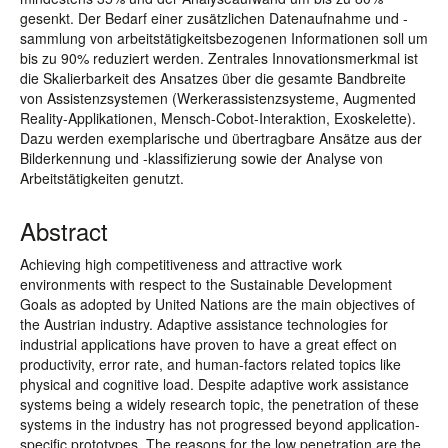
gesenkt. Der Bedarf einer zusätzlichen Datenaufnahme und -
sammlung von arbeitstätigkeitsbezogenen Informationen soll um
bis zu 90% reduziert werden. Zentrales Innovationsmerkmal ist
die Skalierbarkeit des Ansatzes über die gesamte Bandbreite
von Assistenzsystemen (Werkerassistenzsysteme, Augmented
Reality-Applikationen, Mensch-Cobot-Interaktion, Exoskelette).
Dazu werden exemplarische und übertragbare Ansätze aus der
Bilderkennung und -klassifizierung sowie der Analyse von
Arbeitstätigkeiten genutzt.
Abstract
Achieving high competitiveness and attractive work
environments with respect to the Sustainable Development
Goals as adopted by United Nations are the main objectives of
the Austrian industry. Adaptive assistance technologies for
industrial applications have proven to have a great effect on
productivity, error rate, and human-factors related topics like
physical and cognitive load. Despite adaptive work assistance
systems being a widely research topic, the penetration of these
systems in the industry has not progressed beyond application-
specific prototypes. The reasons for the low penetration are the