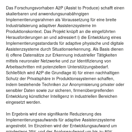
Das Forschungsvorhaben A2P (Assist to Produce) schafft einen
skalierbaren und anwendungsunabähngigen
Implementierungsrahmen als Voraussetzung für eine breite
Industrialisierung adaptiver Assistenzsysteme im
Produktionskontext. Das Projekt knüpft an die eingeführten
Herausforderungen an und adressiert i) die Entwicklung eines
Implementierungsstandards für adaptive physische und digitale
Assistenzsysteme durch Situationserkennung. Als Basis dienen
ii) offene Datensätze zur Erkennung industrieller Tätigkeiten
mittels neuronaler Netzwerke und zur Identifizierung von
Arbeitsschritten mit potenziellem Unterstützungsbedarf.
Schließlich wird A2P die Grundlage iii) für einen nachhaltigen
Schutz der Privatsphäre in Produktionssystemen schaffen,
indem bestehende Techniken zur Anonymisierung privater oder
sensibler Daten sowie zur sicheren, firmenübergreifenden
Entwicklung künstlicher Intelligenz in industriellen Bereichen
eingesetzt werden.
Im Ergebnis wird eine signifikante Reduzierung des
Implementierungsaufwands für adaptive Assistenzsysteme
angestrebt. Im Einzelnen wird der Entwicklungsaufwand um
mindestens 35% und der Analyseaufwand um bis zu 80%