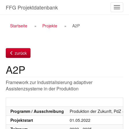
Zum
FFG Projektdatenbank
Naviga
Inhalt
ein-/a
Breadcrumb
Startseite
Projekte
A2P
Navigation
zurück
A2P
Framework zur Industrialisierung adaptiver
Assistenzsysteme in der Produktion
Programm / Ausschreibung
Produktion der Zukunft, PdZ - 2
Projektstart
01.05.2022