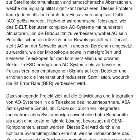
zur Satellitenkommunikation sind atmosphärische Aberrationen,
welche die Signalqualität signifikant reduzieren. Dieses Problem
kann jedoch effizient durch den Einsatz von adaptiver Optik
(AO) gelöst werden. High-end astronomische Teleskope, wie
das E-ELT, benützen komplexe AO-Systeme mit hunderten
Aktuatoren, um die Bildqualität zu verbessern, wobei AO sein
Potential schon eindrücklich unter Beweis gestellt hat. Derzeit
steht AO an der Schwelle auch in anderen Bereichen eingesetzt
zu werden, wie der Mikroskopie sowie in mittelgroßen und
kleineren Teleskopen für den kommerziellen und privaten
Sektor. In FSO ermöglichen AO-Systeme ein verbessertes
Fokussieren des empfangenen Signals auf den Detektor und
erhöhen so die Intensität und reduzieren Szintillation, wodurch
die Bit Error Rate (BER) verbessert wird.
Das vorliegende Projekt zielt auf die Entwicklung und Integration
von AO-Systemen in die Teleskope des Industriepartners, ASA
Astrosysteme GmbH, ab. Dabei soll durch ein integriertes
mechatronisches Systemdesign sowohl eine hohe Bandbreite
als auch eine kosteneffiziente Lösung, bevorzugt mit OEM-
Komponenten, erzielt werden. Dieses Ziel wird durch eine
optimale Systemintegration erreicht, welche insbesondere das
Zusammenspiel der Systemkomponeten, den vorherrschenden