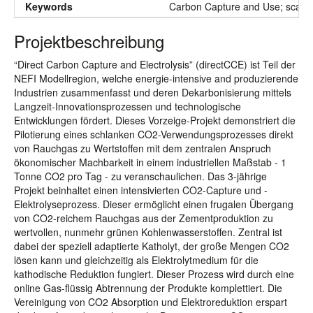
Keywords
Carbon Capture and Use; scale-
Projektbeschreibung
“Direct Carbon Capture and Electrolysis” (directCCE) ist Teil der
NEFI Modellregion, welche energie-intensive and produzierende
Industrien zusammenfasst und deren Dekarbonisierung mittels
Langzeit-Innovationsprozessen und technologische
Entwicklungen fördert. Dieses Vorzeige-Projekt demonstriert die
Pilotierung eines schlanken CO2-Verwendungsprozesses direkt
von Rauchgas zu Wertstoffen mit dem zentralen Anspruch
ökonomischer Machbarkeit in einem industriellen Maßstab - 1
Tonne CO2 pro Tag - zu veranschaulichen. Das 3-jährige
Projekt beinhaltet einen intensivierten CO2-Capture und -
Elektrolyseprozess. Dieser ermöglicht einen frugalen Übergang
von CO2-reichem Rauchgas aus der Zementproduktion zu
wertvollen, nunmehr grünen Kohlenwasserstoffen. Zentral ist
dabei der speziell adaptierte Katholyt, der große Mengen CO2
lösen kann und gleichzeitig als Elektrolytmedium für die
kathodische Reduktion fungiert. Dieser Prozess wird durch eine
online Gas-flüssig Abtrennung der Produkte komplettiert. Die
Vereinigung von CO2 Absorption und Elektroreduktion erspart