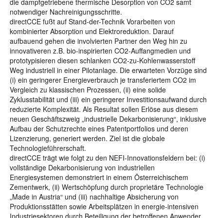
die dampfgetriebene thermische Desorption von CO2 samt
notwendiger Nachreinigungsschritte.
directCCE fußt auf Stand-der-Technik Vorarbeiten von
kombinierter Absorption und Elektroreduktion. Darauf
aufbauend gehen die involvierten Partner den Weg hin zu
innovativeren z.B. bio-inspirierten CO2-Auffangmedien und
prototypisieren diesen schlanken CO2-zu-Kohlenwasserstoff
Weg industriell in einer Pilotanlage. Die erwarteten Vorzüge sind
(i) ein geringerer Energieverbrauch je transferiertem CO2 im
Vergleich zu klassischen Prozessen, (ii) eine solide
Zyklusstabilität und (iii) ein geringerer Investitionsaufwand durch
reduzierte Komplexität. Als Resultat sollen Erlöse aus diesem
neuen Geschäftszweig „industrielle Dekarbonisierung“, inklusive
Aufbau der Schutzrechte eines Patentportfolios und deren
Lizenzierung, generiert werden. Ziel ist die globale
Technologieführerschaft.
directCCE trägt wie folgt zu den NEFI-Innovationsfeldern bei: (i)
vollständige Dekarbonisierung von industriellen
Energiesystemen demonstriert in einem Österreichischem
Zementwerk, (ii) Wertschöpfung durch proprietäre Technologie
„Made in Austria“ und (iii) nachhaltige Absicherung von
Produktionsstätten sowie Arbeitsplätzen in energie-intensiven
Industriesektoren durch Beteiligung der betroffenen Anwender.