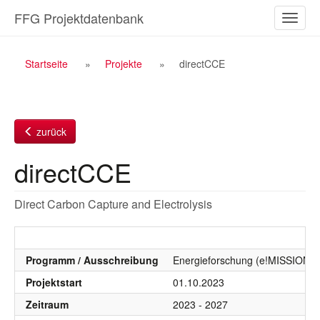
Zum
FFG Projektdatenbank
Naviga
Inhalt
ein-/a
Breadcrumb
Startseite
Projekte
directCCE
Navigation
zurück
directCCE
Direct Carbon Capture and Electrolysis
Programm / Ausschreibung
Energieforschung (e!MISSION), 
Projektstart
01.10.2023
Zeitraum
2023 - 2027