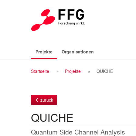
Zum
Inhalt
(aktiv)
Projekte
Organisationen
Breadcrumb
Startseite
Projekte
QUICHE
Navigation
zurück
QUICHE
Quantum Side Channel Analysis