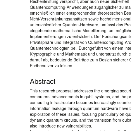
Rechenleistung verspricht, aber auch neue Sicherheit-
Quantencomputing-Anwendungen zugänglicher zu machen,
einschließlich einer entsprechenden theoretischen Be
Nicht-Verschränkungsansätzen sowie hochdimensional
unterschiedlicher Quanten-Hardware, umfasst das Proje
eingehende mathematische Modellierung, um mögliche 
Implementierungen zu entwickeln. Der Forschungsan
Privatsphäre und Integrität von Quantencomputing-Arch
Quantentechnologien bei. Durchgeführt von einem inte
Kryptographie und Mathematik und unterstützt durch ei
darauf ab, bedeutende Beiträge zum Design sicherer
Endbenutzer zu leisten.
Abstract
This research proposal addresses the emerging securi
computers, advancements in qubit systems, and the pro
computing infrastructure becomes increasingly seamless
information leakage through quantum hardware have 
exploration of these issues, focusing particularly on q
dynamic quantum circuits, and the transition from qu
also introduce new vulnerabilities.