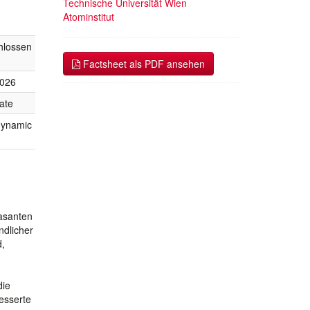
Technische Universität Wien
Atominstitut
hlossen
Factsheet als PDF ansehen
2026
ate
dynamic
asanten
ndlicher
d,
die
esserte