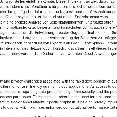
Schwachstellen einführen könnte. Dieser Projektantrag zielt darauf ab,
 indem unser Verständnis für potenzielle Sicherheitsrisiken vertieft
schreibung möglicher Informationslecks, basierend auf Verschränkungs
en Quantensystemen. Aufbauend auf ersten Sicherheitsanalysen
kt eine breitere Analyse von Seitenkanalangriffen, unterstützt durch
Informationslecks zu bewerten und im nächsten Schritt auch sichere 
trag umfasst auch die Entwicklung robuster Gegenmaßnahmen zum Sch
itekturen und trägt damit zur Verbesserung der Sicherheit zukünftiger
rdisziplinären Konsortium von Experten aus der Quantenphysik, Inform
n internationales Netzwerk von Forschungspartnern, zielt dieses Proje
 Quantenhardware und zur Sicherheit von Quanten-Cloud-Anwendungen
ty and privacy challenges associated with the rapid development of q
liferation of user-friendly quantum cloud applications. As access to q
, concerns regarding data protection, algorithm security, and the poten
become paramount. This project emphasizes the need for a comprehen
uantum side-channel attacks. Special emphasis is paid on privacy implica
bits to qudits, which promises enhanced computational performance but