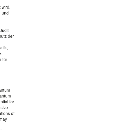
 wird,
- und
Qudit-
utz der
atik,
kt
 für
uantum
uantum
tial for
sive
tions of
 may