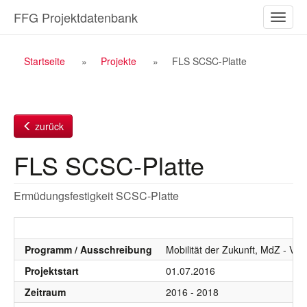
Zum
FFG Projektdatenbank
Naviga
Inhalt
ein-/a
Breadcrumb
Startseite
Projekte
FLS SCSC-Platte
Navigation
zurück
FLS SCSC-Platte
Ermüdungsfestigkeit SCSC-Platte
Programm / Ausschreibung
Mobilität der Zukunft, MdZ - VIF
Projektstart
01.07.2016
Zeitraum
2016 - 2018