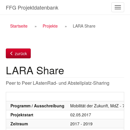
Zum
FFG Projektdatenbank
Naviga
Inhalt
ein-/a
Breadcrumb
Startseite
Projekte
LARA Share
Navigation
zurück
LARA Share
Peer to Peer LAstenRad- und Abstellplatz-Sharing
Programm / Ausschreibung
Mobilität der Zukunft, MdZ - 7.
Projektstart
02.05.2017
Zeitraum
2017 - 2019