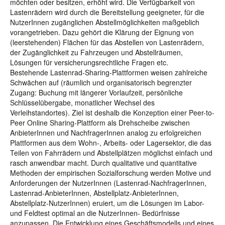
möchten oder besitzen, erhöht wird. Die Verfügbarkeit von
Lastenrädern wird durch die Bereitstellung geeigneter, für die
NutzerInnen zugänglichen Abstellmöglichkeiten maßgeblich
vorangetrieben. Dazu gehört die Klärung der Eignung von
(leerstehenden) Flächen für das Abstellen von Lastenrädern,
der Zugänglichkeit zu Fahrzeugen und Abstellräumen,
Lösungen für versicherungsrechtliche Fragen etc.
Bestehende Lastenrad-Sharing-Plattformen weisen zahlreiche
Schwächen auf (räumlich und organisatorisch begrenzter
Zugang: Buchung mit längerer Vorlaufzeit, persönliche
Schlüsselübergabe, monatlicher Wechsel des
Verleihstandortes). Ziel ist deshalb die Konzeption einer Peer-to-
Peer Online Sharing-Plattform als Drehscheibe zwischen
AnbieterInnen und NachfragerInnen analog zu erfolgreichen
Plattformen aus dem Wohn-, Arbeits- oder Lagersektor, die das
Teilen von Fahrrädern und Abstellplätzen möglichst einfach und
rasch anwendbar macht. Durch qualitative und quantitative
Methoden der empirischen Sozialforschung werden Motive und
Anforderungen der NutzerInnen (Lastenrad-NachfragerInnen,
Lastenrad-AnbieterInnen, Abstellplatz-AnbieterInnen,
Abstellplatz-NutzerInnen) eruiert, um die Lösungen im Labor-
und Feldtest optimal an die NutzerInnen- Bedürfnisse
anzupassen. Die Entwicklung eines Geschäftsmodells und eines