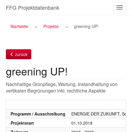
Zum
FFG Projektdatenbank
Naviga
Inhalt
ein-/a
Breadcrumb
Startseite
Projekte
greening UP!
Navigation
zurück
greening UP!
Nachhaltige Grünpflege, Wartung, Instandhaltung von
vertikalen Begrünungen inkl. rechtliche Aspekte
Programm / Ausschreibung
ENERGIE DER ZUKUNFT, SdZ, S
Projektstart
01.10.2018