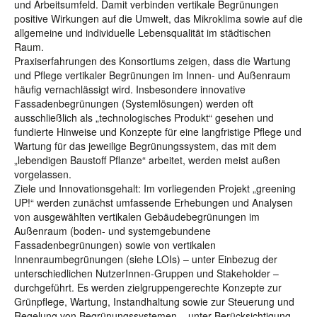
und Arbeitsumfeld. Damit verbinden vertikale Begrünungen
positive Wirkungen auf die Umwelt, das Mikroklima sowie auf die
allgemeine und individuelle Lebensqualität im städtischen
Raum.
Praxiserfahrungen des Konsortiums zeigen, dass die Wartung
und Pflege vertikaler Begrünungen im Innen- und Außenraum
häufig vernachlässigt wird. Insbesondere innovative
Fassadenbegrünungen (Systemlösungen) werden oft
ausschließlich als „technologisches Produkt“ gesehen und
fundierte Hinweise und Konzepte für eine langfristige Pflege und
Wartung für das jeweilige Begrünungssystem, das mit dem
„lebendigen Baustoff Pflanze“ arbeitet, werden meist außen
vorgelassen.
Ziele und Innovationsgehalt: Im vorliegenden Projekt „greening
UP!“ werden zunächst umfassende Erhebungen und Analysen
von ausgewählten vertikalen Gebäudebegrünungen im
Außenraum (boden- und systemgebundene
Fassadenbegrünungen) sowie von vertikalen
Innenraumbegrünungen (siehe LOIs) – unter Einbezug der
unterschiedlichen NutzerInnen-Gruppen und Stakeholder –
durchgeführt. Es werden zielgruppengerechte Konzepte zur
Grünpflege, Wartung, Instandhaltung sowie zur Steuerung und
Regelung von Begrünungssystemen – unter Berücksichtigung