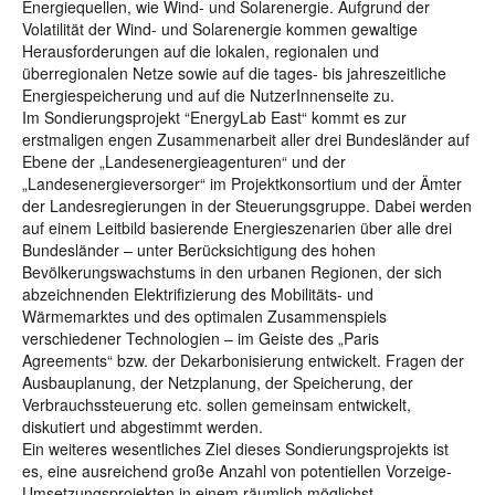
Energiequellen, wie Wind- und Solarenergie. Aufgrund der
Volatilität der Wind- und Solarenergie kommen gewaltige
Herausforderungen auf die lokalen, regionalen und
überregionalen Netze sowie auf die tages- bis jahreszeitliche
Energiespeicherung und auf die NutzerInnenseite zu.
Im Sondierungsprojekt “EnergyLab East“ kommt es zur
erstmaligen engen Zusammenarbeit aller drei Bundesländer auf
Ebene der „Landesenergieagenturen“ und der
„Landesenergieversorger“ im Projektkonsortium und der Ämter
der Landesregierungen in der Steuerungsgruppe. Dabei werden
auf einem Leitbild basierende Energieszenarien über alle drei
Bundesländer – unter Berücksichtigung des hohen
Bevölkerungswachstums in den urbanen Regionen, der sich
abzeichnenden Elektrifizierung des Mobilitäts- und
Wärmemarktes und des optimalen Zusammenspiels
verschiedener Technologien – im Geiste des „Paris
Agreements“ bzw. der Dekarbonisierung entwickelt. Fragen der
Ausbauplanung, der Netzplanung, der Speicherung, der
Verbrauchssteuerung etc. sollen gemeinsam entwickelt,
diskutiert und abgestimmt werden.
Ein weiteres wesentliches Ziel dieses Sondierungsprojekts ist
es, eine ausreichend große Anzahl von potentiellen Vorzeige-
Umsetzungsprojekten in einem räumlich möglichst