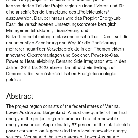
konzentrierten Teil der Projektregion zu identifizieren und für
eine anschließende Umsetzung des „Projektclusters“
auszuwählen. Darüber hinaus wird das Projekt “EnergyLab
East“ die verschiedenen Umsetzungskonzepte bezüglich
Managementstrukturen, Finanzierung und
NutzerInneneinbindung umfassend beschreiben. Damit soll die
neunmonatige Sondierung den Weg für die Realisierung
mehrerer neuartiger Vorzeigeprojekte in den Themenfeldern
innovative Ökostromanlagen und Speicher, Power-to-Gas,
Power-to-Heat, eMobility, Demand Side Integration etc. in den
Jahren 2018 bis 2022 ebnen. Damit wird ein Beitrag zur
Demonstration von österreichischen Energietechnologien
geleistet.
Abstract
The project region consists of the federal states of Vienna,
Lower Austria and Burgenland. Almost one quarter of the final
energy of the project region is produced out of renewable
energy resources. Approximately 57 percent of the total electric
power consumption is generated from local renewable energy
sources. Vienna and the urban areas of Lower Austria are