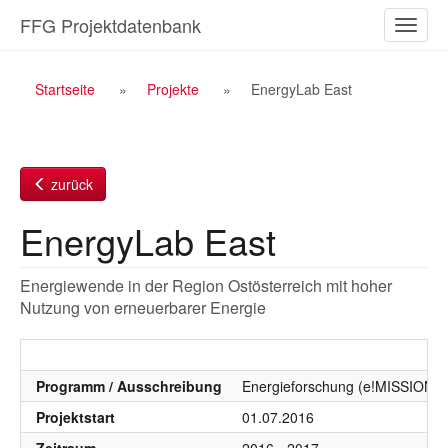
Zum
FFG Projektdatenbank
Naviga
Inhalt
ein-/a
Breadcrumb
Startseite
Projekte
EnergyLab East
Navigation
zurück
EnergyLab East
Energiewende in der Region Ostösterreich mit hoher
Nutzung von erneuerbarer Energie
Programm / Ausschreibung
Energieforschung (e!MISSION), 
Projektstart
01.07.2016