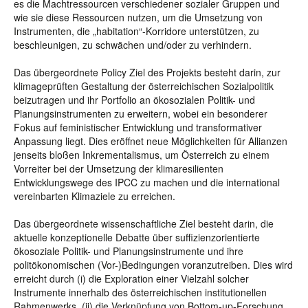
es die Machtressourcen verschiedener sozialer Gruppen und
wie sie diese Ressourcen nutzen, um die Umsetzung von
Instrumenten, die „habitation“-Korridore unterstützen, zu
beschleunigen, zu schwächen und/oder zu verhindern.
Das übergeordnete Policy Ziel des Projekts besteht darin, zur
klimageprüften Gestaltung der österreichischen Sozialpolitik
beizutragen und ihr Portfolio an ökosozialen Politik- und
Planungsinstrumenten zu erweitern, wobei ein besonderer
Fokus auf feministischer Entwicklung und transformativer
Anpassung liegt. Dies eröffnet neue Möglichkeiten für Allianzen
jenseits bloßen Inkrementalismus, um Österreich zu einem
Vorreiter bei der Umsetzung der klimaresilienten
Entwicklungswege des IPCC zu machen und die international
vereinbarten Klimaziele zu erreichen.
Das übergeordnete wissenschaftliche Ziel besteht darin, die
aktuelle konzeptionelle Debatte über suffizienzorientierte
ökosoziale Politik- und Planungsinstrumente und ihre
politökonomischen (Vor-)Bedingungen voranzutreiben. Dies wird
erreicht durch (i) die Exploration einer Vielzahl solcher
Instrumente innerhalb des österreichischen institutionellen
Rahmenwerks, (ii) die Verknüpfung von Bottom-up-Forschung