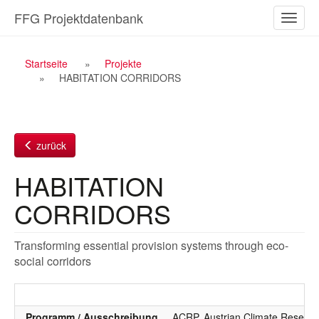
Zum
FFG Projektdatenbank
Naviga
Inhalt
ein-/a
Breadcrumb
Startseite
Projekte
HABITATION CORRIDORS
Navigation
zurück
HABITATION
CORRIDORS
Transforming essential provision systems through eco-
social corridors
Programm / Ausschreibung
ACRP, Austrian Climate Resea