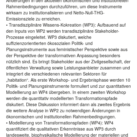
Änderungen in den aktuellen ökonomischen und institutionellen
Rahmenbedingungen durchzuführen, um diese Instrumente
wirksam zu institutionalisieren und Netto-Null-THG-
Emissionsziele zu erreichen.
• Transdisziplinäre Wissens-Kokreation (WP3): Aufbauend auf
den Inputs von WP2 werden transdisziplinäre Stakeholder-
Prozesse eingeleitet. WP3 diskutiert, welche
suffizienzorientierten ökosozialen Politik- und
Planungsinstrumente aus feministischer Perspektive sowie aus
der Perspektive der transformativen Anpassung besonders
nützlich sind. Es bringt Stakeholder aus der Zivilgesellschaft, der
öffentlichen Verwaltung sowie Leistungsanbieter zusammen und
integriert die verschiedenen relevanten Sektoren für
„habitation“. Als erste Workshop- und Ergebnisphase werden 10
Politik- und Planungsinstrumente formuliert und zur quantitativen
Modellierung an WP4 übergeben. In einem zweiten Workshop
werden die quantitativ modellierten Transformationspfade
diskutiert. Diese Diskussion informiert dann als zweites Ergebnis
die weitere Analyse in WP2 zu notwendigen Änderungen in
ökonomischen und institutionellen Rahmenbedingungen.
• Modellierung von Transformationspfaden (WP4): WP4
quantifiziert die qualitativen Erkenntnisse aus WP3 durch
landesweite, biophysikalische Modellierung der materiellen und