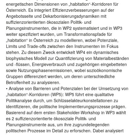
energetischen Dimensionen von „habitation“-Korridoren für
Österreich. Es integriert Effizienzverbesserungen auf der
Angebotsseite und Dekarbonisierungsdynamiken mit
suffizienzorientierten ökosozialen Politik- und
Planungsinstrumenten, die in WP2 systematisiert und in WP3
weiter spezifiziert wurden, um Transformationspfade für
„habitation“ in Österreich zu modellieren, wobei Potenziale,
Limits und Trade-offs zwischen den Instrumenten im Fokus
stehen. Zu diesem Zweck entwickelt WP4 ein dynamisches
biophysisches Modell zur Quantifizierung von Materialbeständen
und -flüssen, Energieverbrauch und zugehörigen eingebetteten
sowie Nutzungsphasenemissionen, wobei sozioökonomische
Gruppen differenziert werden, um deren unterschiedliche
Betroffenheit zu analysieren.
• Analyse von Barrieren und Potenzialen bei der Umsetzung von
„habitation“-Korridoren (WP5): WP5 führt eine qualitative
Politikanalyse durch, um Schlüsselakteurkonstellationen zu
identifizieren, die politische Implementierungsprozesse prägen.
Basierend auf dem ersten Stakeholder-Workshop in WP3 wählt
es 2 suffizienzorientierte ökosoziale Politik- und
Planungsinstrumente aus, um ihre zugrundeliegenden
politischen Prozesse im Detail zu erforschen. Dabei analysiert