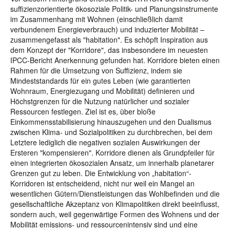
suffizienzorientierte ökosoziale Politik- und Planungsinstrumente
im Zusammenhang mit Wohnen (einschließlich damit
verbundenem Energieverbrauch) und induzierter Mobilität –
zusammengefasst als "habitation". Es schöpft Inspiration aus
dem Konzept der "Korridore", das insbesondere im neuesten
IPCC-Bericht Anerkennung gefunden hat. Korridore bieten einen
Rahmen für die Umsetzung von Suffizienz, indem sie
Mindeststandards für ein gutes Leben (wie garantierten
Wohnraum, Energiezugang und Mobilität) definieren und
Höchstgrenzen für die Nutzung natürlicher und sozialer
Ressourcen festlegen. Ziel ist es, über bloße
Einkommensstabilisierung hinauszugehen und den Dualismus
zwischen Klima- und Sozialpolitiken zu durchbrechen, bei dem
Letztere lediglich die negativen sozialen Auswirkungen der
Ersteren "kompensieren". Korridore dienen als Grundpfeiler für
einen integrierten ökosozialen Ansatz, um innerhalb planetarer
Grenzen gut zu leben. Die Entwicklung von „habitation“-
Korridoren ist entscheidend, nicht nur weil ein Mangel an
wesentlichen Gütern/Dienstleistungen das Wohlbefinden und die
gesellschaftliche Akzeptanz von Klimapolitiken direkt beeinflusst,
sondern auch, weil gegenwärtige Formen des Wohnens und der
Mobilität emissions- und ressourcenintensiv sind und eine