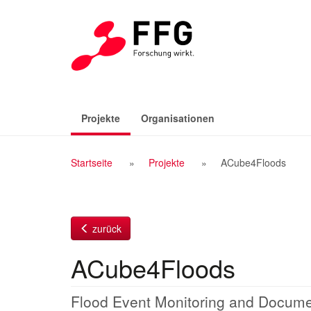
Zum
Inhalt
(aktiv)
Projekte
Organisationen
Breadcrumb
Startseite
Projekte
ACube4Floods
Navigation
zurück
ACube4Floods
Flood Event Monitoring and Documen