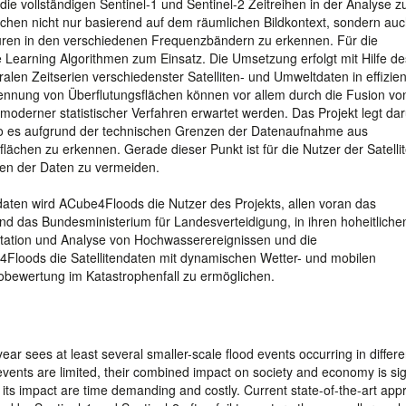
ie vollständigen Sentinel-1 und Sentinel-2 Zeitreihen in der Analyse z
lächen nicht nur basierend auf dem räumlichen Bildkontext, sondern au
turen in den verschiedenen Frequenzbändern zu erkennen. Für die
Learning Algorithmen zum Einsatz. Die Umsetzung erfolgt mit Hilfe de
len Zeitserien verschiedenster Satelliten- und Umweltdaten in effizien
kennung von Überflutungsflächen können vor allem durch die Fusion vo
e moderner statistischer Verfahren erwartet werden. Das Projekt legt da
wo es aufgrund der technischen Grenzen der Datenaufnahme aus
flächen zu erkennen. Gerade dieser Punkt ist für die Nutzer der Satell
nen der Daten zu vermeiden.
daten wird ACube4Floods die Nutzer des Projekts, allen voran das
nd das Bundesministerium für Landesverteidigung, in ihren hoheitliche
tation und Analyse von Hochwasserereignissen und die
Floods die Satellitendaten mit dynamischen Wetter- und mobilen
bewertung im Katastrophenfall zu ermöglichen.
ar sees at least several smaller-scale flood events occurring in differe
 events are limited, their combined impact on society and economy is sig
d its impact are time demanding and costly. Current state-of-the-art ap