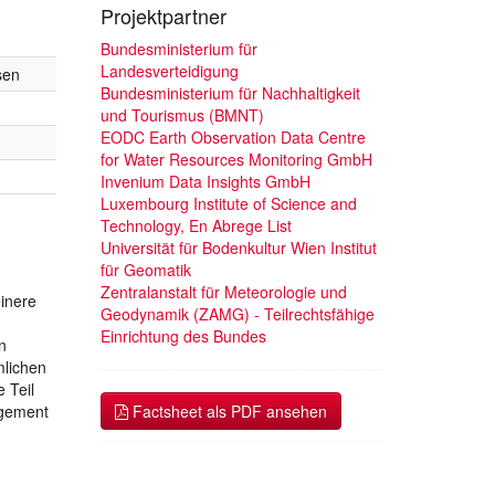
Projektpartner
Bundesministerium für
Landesverteidigung
sen
Bundesministerium für Nachhaltigkeit
und Tourismus (BMNT)
EODC Earth Observation Data Centre
for Water Resources Monitoring GmbH
Invenium Data Insights GmbH
Luxembourg Institute of Science and
Technology, En Abrege List
Universität für Bodenkultur Wien Institut
für Geomatik
Zentralanstalt für Meteorologie und
einere
Geodynamik (ZAMG) - Teilrechtsfähige
Einrichtung des Bundes
n
mlichen
 Teil
agement
Factsheet als PDF ansehen