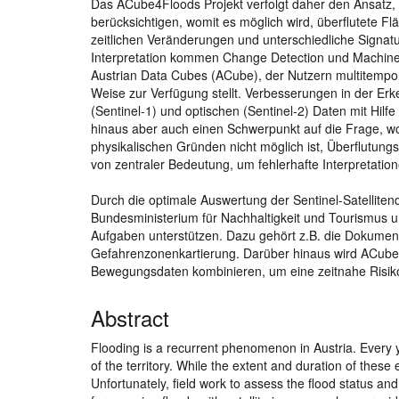
Das ACube4Floods Projekt verfolgt daher den Ansatz, d
berücksichtigen, womit es möglich wird, überflutete F
zeitlichen Veränderungen und unterschiedliche Signa
Interpretation kommen Change Detection und Machine 
Austrian Data Cubes (ACube), der Nutzern multitempora
Weise zur Verfügung stellt. Verbesserungen in der Er
(Sentinel-1) und optischen (Sentinel-2) Daten mit Hilf
hinaus aber auch einen Schwerpunkt auf die Frage, 
physikalischen Gründen nicht möglich ist, Überflutungs
von zentraler Bedeutung, um fehlerhafte Interpretatio
Durch die optimale Auswertung der Sentinel-Satelliten
Bundesministerium für Nachhaltigkeit und Tourismus u
Aufgaben unterstützen. Dazu gehört z.B. die Dokumen
Gefahrenzonenkartierung. Darüber hinaus wird ACube4
Bewegungsdaten kombinieren, um eine zeitnahe Risiko
Abstract
Flooding is a recurrent phenomenon in Austria. Every ye
of the territory. While the extent and duration of these
Unfortunately, field work to assess the flood status an