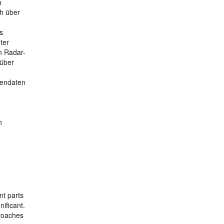
u
ch über
s
ter
n Radar-
rüber
itendaten
n
nt parts
nificant.
proaches