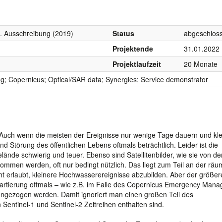
. Ausschreibung (2019)
Status
abgeschlos
Projektende
31.01.2022
Projektlaufzeit
20 Monate
ng; Copernicus; Optical/SAR data; Synergies; Service demonstrator
. Auch wenn die meisten der Ereignisse nur wenige Tage dauern und kl
 Störung des öffentlichen Lebens oftmals beträchtlich. Leider ist die
nde schwierig und teuer. Ebenso sind Satellitenbilder, wie sie von de
nommen werden, oft nur bedingt nützlich. Das liegt zum Teil an der räu
icht erlaubt, kleinere Hochwasserereignisse abzubilden. Aber der größere
kartierung oftmals – wie z.B. im Falle des Copernicus Emergency Man
erangezogen werden. Damit ignoriert man einen großen Teil des
 Sentinel-1 und Sentinel-2 Zeitreihen enthalten sind.