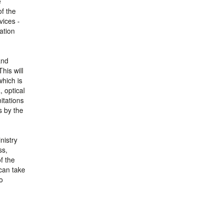
e
of the
vices -
ation
and
his will
which is
 optical
itations
s by the
nistry
ss,
f the
can take
o