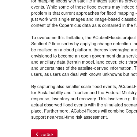
for mapping floods with satellite images such as provid
events. While some of these flood events may indeed be
problem is that current approaches for flood mapping
just work with single images and image-based classifica
content of the Copernicus data as is contained in the fu
To overcome this limitation, the ACube4Floods project 
Sentinel-2 time series by applying change detection- a
be realised on a cloud platform, thereby leveraging an
envisioned to become an open government data service. 
and ancillary data (terrain model, land cover, etc.) thr
and uncertainties of the satellite-derived information.
users, as users can deal with known unknowns but no
By capturing also smaller-scale flood events, ACube4Flo
for Sustainability and Tourism and the Federal Ministr
response, inventory and recovery. This involves e.g. t
actual observed flood events with the simulated scenar
place. Furthermore, ACube4Floods will combine Coper
support near-real-time risk assessment.
zurück