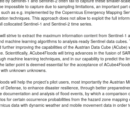
ed by Sentinel-1 and Sentinel-2 often fail to capture these smaller-scal
 impossible to capture due to sampling limitations, an important part 
 - such as e.g. implemented by the Copernicus Emergency Mapping Ser
tion techniques. This approach does not allow to exploit the full inform
ll collocated Sentinel-1 and Sentinel-2 time series.
will strive to extract the maximum information content from Sentinel-1 
nd machine learning algorithms to analysis-ready Sentinel data cubes. T
d further improving the capabilities of the Austrian Data Cube (ACube) 
Scientifically, ACube4Floods will bring advances in the fusion of SAR,
ough machine learning techniques, and in our capability to predict the lim
 The latter point is deemed essential for the acceptance of ACube4Flood
t with unknown unknowns.
ods will help the project’s pilot users, most importantly the Austrian Mi
y of Defense, to enhance disaster resilience, through better preparedne
he documentation and analysis of flood events, by which a comparison o
ios for certain occurrence probabilities from the hazard zone mapping 
nicus data with dynamic weather and mobile movement data in order t