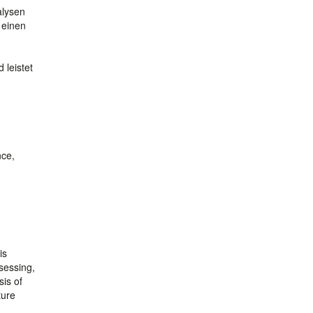
alysen
 einen
 leistet
nce,
is
ssessing,
sis of
ture