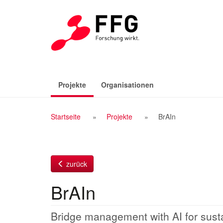
Zum
Inhalt
(aktiv)
Projekte
Organisationen
Breadcrumb
Startseite
Projekte
BrAIn
Navigation
zurück
BrAIn
Bridge management with AI for sust