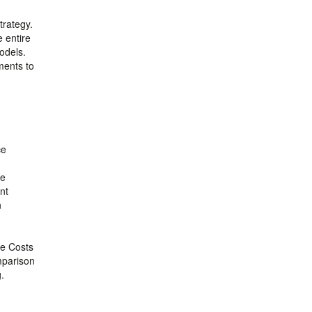
trategy.
 entire
odels.
ments to
ce
ge
nt
n
le Costs
mparison
.