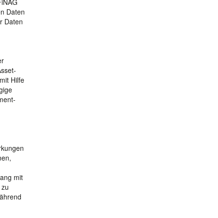
SFiNAG
en Daten
er Daten
er
Asset-
it Hilfe
gige
ment-
irkungen
nen,
ang mit
 zu
während