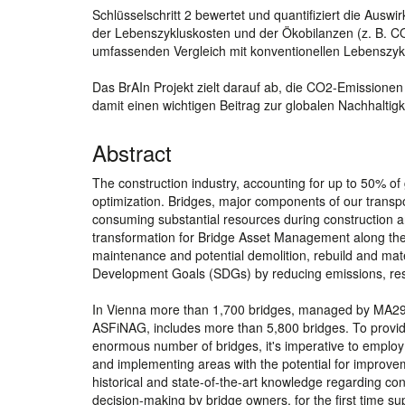
Schlüsselschritt 2 bewertet und quantifiziert die Ausw
der Lebenszykluskosten und der Ökobilanzen (z. B. CO
umfassenden Vergleich mit konventionellen Lebenszyk
Das BrAIn Projekt zielt darauf ab, die CO2-Emission
damit einen wichtigen Beitrag zur globalen Nachhaltigk
Abstract
The construction industry, accounting for up to 50% of g
optimization. Bridges, major components of our transpo
consuming substantial resources during construction an
transformation for Bridge Asset Management along the e
maintenance and potential demolition, rebuild and mate
Development Goals (SDGs) by reducing emissions, re
In Vienna more than 1,700 bridges, managed by MA29,
ASFiNAG, includes more than 5,800 bridges. To provid
enormous number of bridges, it's imperative to employ all
and implementing areas with the potential for improvem
historical and state-of-the-art knowledge regarding con
decision-making by bridge owners, for the first time su