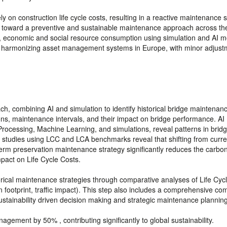
on construction life cycle costs, resulting in a reactive maintenance s
n toward a preventive and sustainable maintenance approach across the
al, economic and social resource consumption using simulation and AI m
f harmonizing asset management systems in Europe, with minor adjust
ach, combining AI and simulation to identify historical bridge maintenan
ions, maintenance intervals, and their impact on bridge performance. AI
ocessing, Machine Learning, and simulations, reveal patterns in brid
l studies using LCC and LCA benchmarks reveal that shifting from curre
term preservation maintenance strategy significantly reduces the carbo
mpact on Life Cycle Costs.
orical maintenance strategies through comparative analyses of Life Cyc
footprint, traffic impact). This step also includes a comprehensive co
tainability driven decision making and strategic maintenance planning
gement by 50% , contributing significantly to global sustainability.