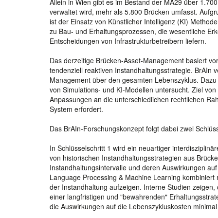
Allein in Wien gibt es im Bestand der MA29 über 1.7
verwaltet wird, mehr als 5.800 Brücken umfasst. Auf
ist der Einsatz von Künstlicher Intelligenz (KI) Method
zu Bau- und Erhaltungsprozessen, die wesentliche Erken
Entscheidungen von Infrastrukturbetreibern liefern.
Das derzeitige Brücken-Asset-Management basiert vor
tendenziell reaktiven Instandhaltungsstrategie. BrAIn 
Management über den gesamten Lebenszyklus. Dazu wi
von Simulations- und KI-Modellen untersucht. Ziel von 
Anpassungen an die unterschiedlichen rechtlichen 
System erfordert.
Das BrAIn-Forschungskonzept folgt dabei zwei Schlüss
In Schlüsselschritt 1 wird ein neuartiger interdiszipli
von historischen Instandhaltungsstrategien aus Brücken
Instandhaltungsintervalle und deren Auswirkungen auf
Language Processing & Machine Learning kombiniert 
der Instandhaltung aufzeigen. Interne Studien zeigen,
einer langfristigen und "bewahrenden" Erhaltungsstra
die Auswirkungen auf die Lebenszykluskosten minimal 