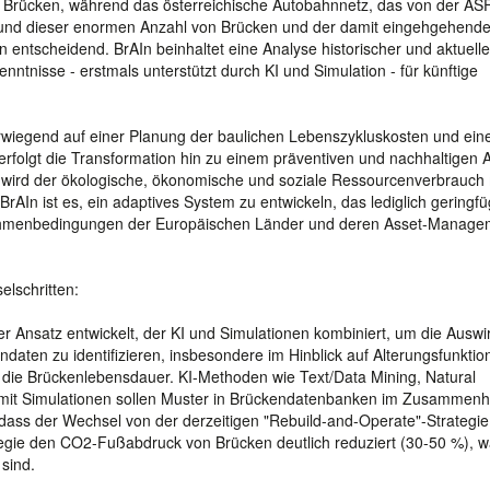
00 Brücken, während das österreichische Autobahnnetz, das von der A
grund dieser enormen Anzahl von Brücken und der damit eingehgehend
en entscheidend. BrAIn beinhaltet eine Analyse historischer und aktuell
ntnisse - erstmals unterstützt durch KI und Simulation - für künftige
wiegend auf einer Planung der baulichen Lebenszykluskosten und ein
verfolgt die Transformation hin zu einem präventiven und nachhaltigen 
rd der ökologische, ökonomische und soziale Ressourcenverbrauch m
BrAIn ist es, ein adaptives System zu entwickeln, das lediglich geringfü
Rahmenbedingungen der Europäischen Länder und deren Asset-Manage
elschritten:
närer Ansatz entwickelt, der KI und Simulationen kombiniert, um die Ausw
daten zu identifizieren, insbesondere im Hinblick auf Alterungsfunktio
 die Brückenlebensdauer. KI-Methoden wie Text/Data Mining, Natural
mit Simulationen sollen Muster in Brückendatenbanken im Zusammenh
 dass der Wechsel von der derzeitigen "Rebuild-and-Operate"-Strategie
tegie den CO2-Fußabdruck von Brücken deutlich reduziert (30-50 %), 
sind.