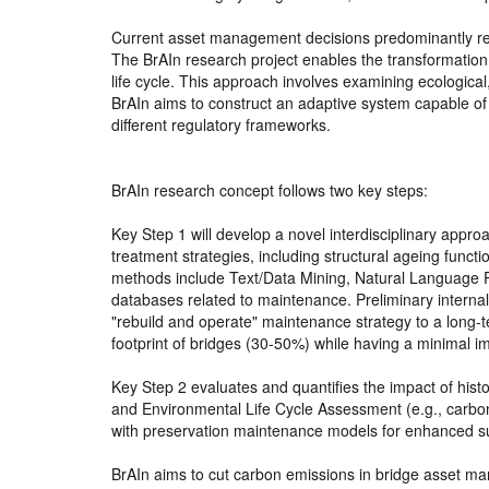
Current asset management decisions predominantly rely 
The BrAIn research project enables the transformatio
life cycle. This approach involves examining ecologic
BrAIn aims to construct an adaptive system capable o
different regulatory frameworks.
BrAIn research concept follows two key steps:
Key Step 1 will develop a novel interdisciplinary appro
treatment strategies, including structural ageing funct
methods include Text/Data Mining, Natural Language Pr
databases related to maintenance. Preliminary interna
"rebuild and operate" maintenance strategy to a long-
footprint of bridges (30-50%) while having a minimal i
Key Step 2 evaluates and quantifies the impact of hist
and Environmental Life Cycle Assessment (e.g., carbon 
with preservation maintenance models for enhanced sus
BrAIn aims to cut carbon emissions in bridge asset mana