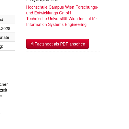
Hochschule Campus Wien Forschungs-
und Entwicklungs GmbH
Technische Universität Wien Institut für
nd
Information Systems Engineering
.2028
onate
Factsheet als PDF ansehen
g;
icher
ielt
us
e