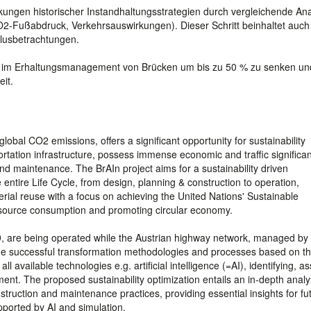
irkungen historischer Instandhaltungsstrategien durch vergleichende An
2-Fußabdruck, Verkehrsauswirkungen). Dieser Schritt beinhaltet auch
lusbetrachtungen.
en im Erhaltungsmanagement von Brücken um bis zu 50 % zu senken und
eit.
lobal CO2 emissions, offers a significant opportunity for sustainability
rtation infrastructure, possess immense economic and traffic significa
d maintenance. The BrAIn project aims for a sustainability driven
ntire Life Cycle, from design, planning & construction to operation,
rial reuse with a focus on achieving the United Nations' Sustainable
source consumption and promoting circular economy.
 are being operated while the Austrian highway network, managed by
e successful transformation methodologies and processes based on th
 available technologies e.g. artificial intelligence (=AI), identifying, a
ent. The proposed sustainability optimization entails an in-depth analy
struction and maintenance practices, providing essential insights for fu
pported by AI and simulation.