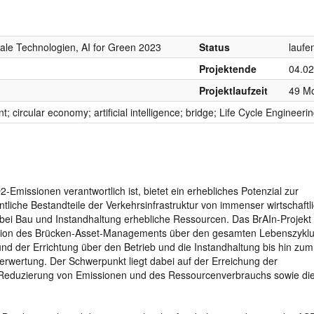
tale Technologien, AI for Green 2023
Status
laufe
Projektende
04.02
Projektlaufzeit
49 M
circular economy; artificial intelligence; bridge; Life Cycle Engineerin
-Emissionen verantwortlich ist, bietet ein erhebliches Potenzial zur
tliche Bestandteile der Verkehrsinfrastruktur von immenser wirtschaftl
ei Bau und Instandhaltung erhebliche Ressourcen. Das BrAIn-Projekt z
rmation des Brücken-Asset-Managements über den gesamten Lebenszykl
nd der Errichtung über den Betrieb und die Instandhaltung bis hin zum
erwertung. Der Schwerpunkt liegt dabei auf der Erreichung der
ie Reduzierung von Emissionen und des Ressourcenverbrauchs sowie di