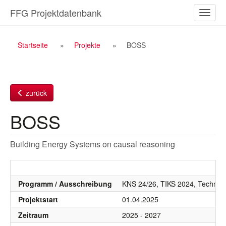
Zum
FFG Projektdatenbank
Naviga
Inhalt
ein-/a
Breadcrumb
Startseite
Projekte
BOSS
Navigation
zurück
BOSS
Building Energy Systems on causal reasoning
Programm / Ausschreibung
KNS 24/26, TIKS 2024, Technolog
Projektstart
01.04.2025
Zeitraum
2025 - 2027