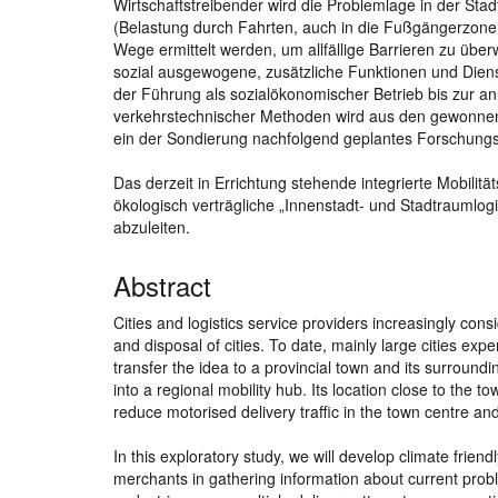
Wirtschaftstreibender wird die Problemlage in der St
(Belastung durch Fahrten, auch in die Fußgängerzone,
Wege ermittelt werden, um allfällige Barrieren zu über
sozial ausgewogene, zusätzliche Funktionen und Diens
der Führung als sozialökonomischer Betrieb bis zur an
verkehrstechnischer Methoden wird aus den gewonnen
ein der Sondierung nachfolgend geplantes Forschungs-
Das derzeit in Errichtung stehende integrierte Mobilit
ökologisch verträgliche „Innenstadt- und Stadtraumlog
abzuleiten.
Abstract
Cities and logistics service providers increasingly consi
and disposal of cities. To date, mainly large cities exper
transfer the idea to a provincial town and its surround
into a regional mobility hub. Its location close to the t
reduce motorised delivery traffic in the town centre and
In this exploratory study, we will develop climate frien
merchants in gathering information about current problem