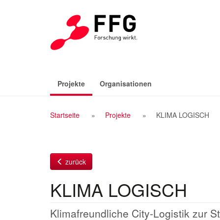
Zum
Inhalt
(aktiv)
Projekte
Organisationen
Breadcrumb
Startseite
Projekte
KLIMA LOGISCH
Navigation
zurück
KLIMA LOGISCH
Klimafreundliche City-Logistik zur S