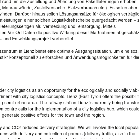
adt rund um die Zustellung und Abholung von Paketlieferungen erhoben
 Mehraufwände, Zustellversuche, Platzverbrauch etc.). Es sollen aber
winden. Darüber hinaus sollen Lösungsansätze für ökologisch verträgli
tleistungen einer solchen Logistikdrehscheibe quergedacht werden – z
lieferungsseitigen Müllvermeidung und -entsorgung. Mittels
en Vor-Ort-Daten die positive Wirkung dieser Maßnahmen abgeschätz
 und Entwicklungsprojekt vorbereitet.
ätszentrum in Lienz bietet eine optimale Ausgangssituation, um eine sozi
istik“ konzeptionell zu erforschen und Anwendungsmöglichkeiten für die
der city logistics as an opportunity for the ecologically and socially viab
iment with city logistics concepts. Lienz (East Tyrol) offers the possibilit
ing semi-urban area. The railway station Lienz is currently being transf
own centre calls for the implementation of a city logistics hub, which coul
 generate positive effects for the town and the region.
dly and CO2-reduced delivery strategies. We will involve the local popul
s with delivery and collection of parcels (delivery traffic, also in the