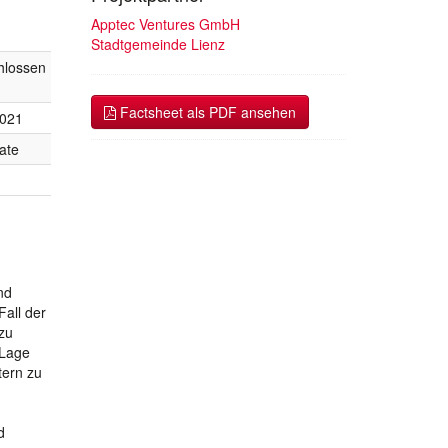
Apptec Ventures GmbH
Stadtgemeinde Lienz
hlossen
Factsheet als PDF ansehen
2021
ate
nd
all der
 zu
 Lage
tern zu
d