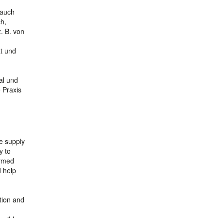
 auch
ch,
. B. von
t und
al und
 Praxis
le supply
y to
ormed
d help
ation and