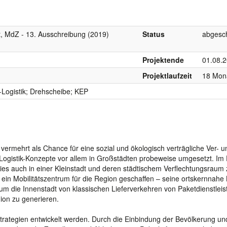
ft, MdZ - 13. Ausschreibung (2019)
Status
abgesc
Projektende
01.08.
Projektlaufzeit
18 Mon
-Logistik; Drehscheibe; KEP
 vermehrt als Chance für eine sozial und ökologisch verträgliche Ver- u
ogistik-Konzepte vor allem in Großstädten probeweise umgesetzt. Im F
, dies auch in einer Kleinstadt und deren städtischem Verflechtungsraum
 ein Mobilitätszentrum für die Region geschaffen – seine ortskernnahe
, um die Innenstadt von klassischen Lieferverkehren von Paketdienstleis
gion zu generieren.
strategien entwickelt werden. Durch die Einbindung der Bevölkerung un