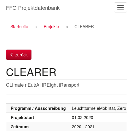
Zum
FFG Projektdatenbank
Naviga
Inhalt
ein-/a
Breadcrumb
Startseite
Projekte
CLEARER
Navigation
zurück
CLEARER
CLimate nEutrAl fREight tRansport
Programm / Ausschreibung
Leuchttürme eMobilität, Zero Emi
Projektstart
01.02.2020
Zeitraum
2020 - 2021