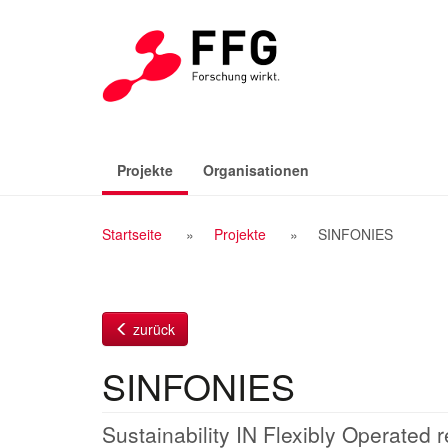
Zum
Inhalt
(aktiv)
Projekte
Organisationen
Breadcrumb
Startseite
Projekte
SINFONIES
Navigation
zurück
SINFONIES
Sustainability IN Flexibly Operated