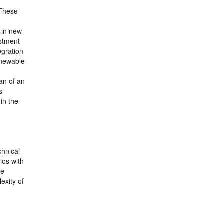
 These
 in new
estment
egration
enewable
an of an
s
in the
chnical
ios with
be
exity of