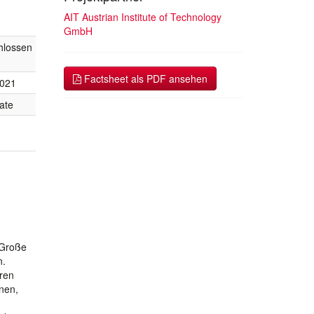
AIT Austrian Institute of Technology
GmbH
hlossen
Factsheet als PDF ansehen
2021
ate
 Große
n.
aren
onen,