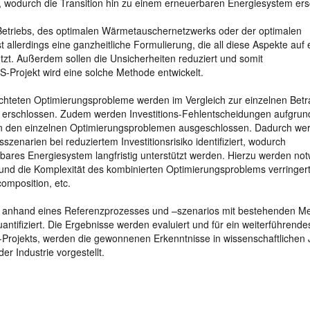
n, wodurch die Transition hin zu einem erneuerbaren Energiesystem er
Betriebs, des optimalen Wärmetauschernetzwerks oder der optimalen
t allerdings eine ganzheitliche Formulierung, die all diese Aspekte auf
utzt. Außerdem sollen die Unsicherheiten reduziert und somit
-Projekt wird eine solche Methode entwickelt.
chteten Optimierungsprobleme werden im Vergleich zur einzelnen Bet
te erschlossen. Zudem werden Investitions-Fehlentscheidungen aufgrun
 in den einzelnen Optimierungsproblemen ausgeschlossen. Dadurch we
sszenarien bei reduziertem Investitionsrisiko identifiziert, wodurch
rbares Energiesystem langfristig unterstützt werden. Hierzu werden no
t und die Komplexität des kombinierten Optimierungsproblems verringer
omposition, etc.
z anhand eines Referenzprozesses und –szenarios mit bestehenden M
antifiziert. Die Ergebnisse werden evaluiert und für ein weiterführend
Projekts, werden die gewonnenen Erkenntnisse in wissenschaftlichen 
er Industrie vorgestellt.