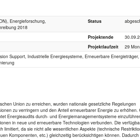
ON), Energieforschung,
Status
abgesc
hreibung 2018
Projektende
30.09.
Projektlaufzeit
29 Mon
ion Support, Industrielle Energiesysteme, Erneuerbare Energieträger,
mierung
äischen Union zu erreichen, wurden nationale gesetzliche Regelungen
sionen zu verringern und den Anteil erneuerbarer Energie zu erhöhen.
ichtet Energieaudits durch- und Energiemanagementsysteme einzuführe
estitionen in neue und erneuerbare Technologien verbunden. Die verfügb
limitiert, da sie nicht alle wesentlichen Aspekte (technische Restrikti
uen Komponenten, etc.) gleichzeitig berücksichtigen können. Dadurch