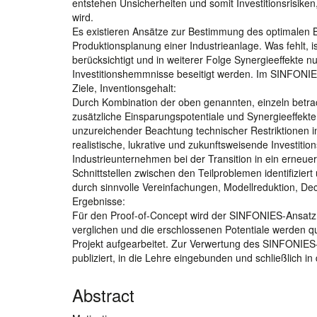
entstehen Unsicherheiten und somit Investitionsrisike
wird.
Es existieren Ansätze zur Bestimmung des optimalen 
Produktionsplanung einer Industrieanlage. Was fehlt, is
berücksichtigt und in weiterer Folge Synergieeffekte n
Investitionshemmnisse beseitigt werden. Im SINFONIES
Ziele, Inventionsgehalt:
Durch Kombination der oben genannten, einzeln betra
zusätzliche Einsparungspotentiale und Synergieeffek
unzureichender Beachtung technischer Restriktionen
realistische, lukrative und zukunftsweisende Investition
Industrieunternehmen bei der Transition in ein erneue
Schnittstellen zwischen den Teilproblemen identifizier
durch sinnvolle Vereinfachungen, Modellreduktion, Dec
Ergebnisse:
Für den Proof-of-Concept wird der SINFONIES-Ansat
verglichen und die erschlossenen Potentiale werden qu
Projekt aufgearbeitet. Zur Verwertung des SINFONIES-
publiziert, in die Lehre eingebunden und schließlich in d
Abstract