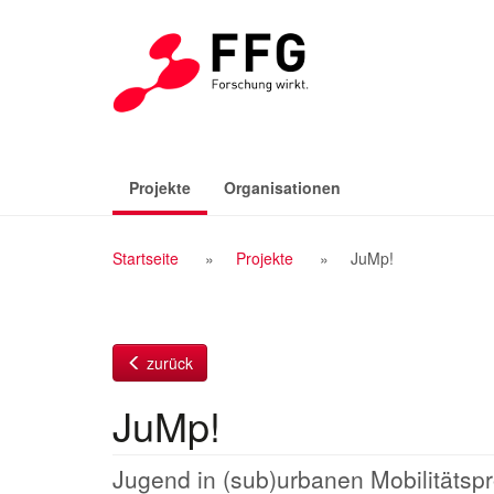
Zum
Inhalt
(aktiv)
Projekte
Organisationen
Breadcrumb
Startseite
Projekte
JuMp!
Navigation
zurück
JuMp!
Jugend in (sub)urbanen Mobilitätsp