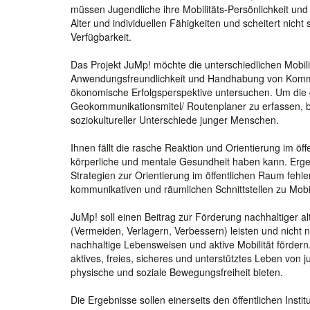
müssen Jugendliche ihre Mobilitäts-Persönlichkeit und I
Alter und individuellen Fähigkeiten und scheitert nic
Verfügbarkeit.
Das Projekt JuMp! möchte die unterschiedlichen Mobili
Anwendungsfreundlichkeit und Handhabung von Kommuni
ökonomische Erfolgsperspektive untersuchen. Um die 
Geokommunikationsmitel/ Routenplaner zu erfassen, bed
soziokultureller Unterschiede junger Menschen.
Ihnen fällt die rasche Reaktion und Orientierung im öf
körperliche und mentale Gesundheit haben kann. Erge
Strategien zur Orientierung im öffentlichen Raum fehle
kommunikativen und räumlichen Schnittstellen zu Mobi
JuMp! soll einen Beitrag zur Förderung nachhaltiger a
(Vermeiden, Verlagern, Verbessern) leisten und nicht n
nachhaltige Lebensweisen und aktive Mobilität fördern.
aktives, freies, sicheres und unterstütztes Leben vo
physische und soziale Bewegungsfreiheit bieten.
Die Ergebnisse sollen einerseits den öffentlichen Inst