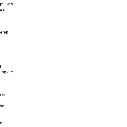
 je nach
talen
deren
e
rung der
s
uch
che
ie