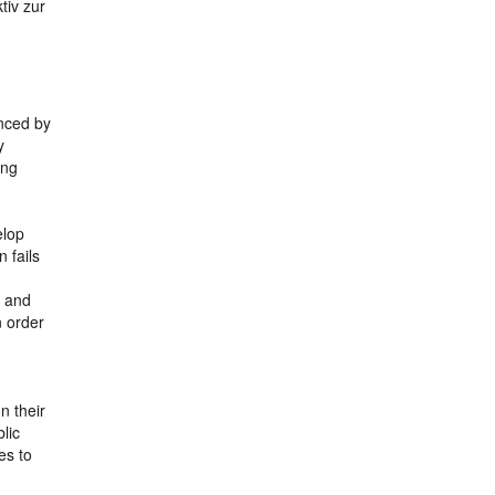
tiv zur
enced by
y
ing
elop
 fails
s and
n order
n their
lic
es to