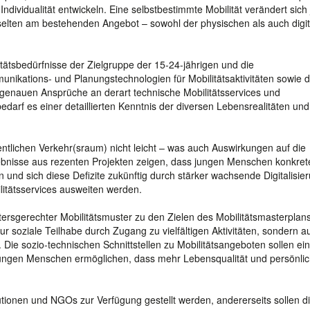
ndividualität entwickeln. Eine selbstbestimmte Mobilität verändert sich
ht selten am bestehenden Angebot – sowohl der physischen als auch digi
tätsbedürfnisse der Zielgruppe der 15-24-jährigen und die
kations- und Planungstechnologien für Mobilitätsaktivitäten sowie 
genauen Ansprüche an derart technische Mobilitätsservices und
arf es einer detaillierten Kenntnis der diversen Lebensrealitäten und
fentlichen Verkehr(sraum) nicht leicht – was auch Auswirkungen auf die
bnisse aus rezenten Projekten zeigen, dass jungen Menschen konkret
n und sich diese Defizite zukünftig durch stärker wachsende Digitalisie
litätsservices ausweiten werden.
ltersgerechter Mobilitätsmuster zu den Zielen des Mobilitätsmasterplan
ur soziale Teilhabe durch Zugang zu vielfältigen Aktivitäten, sondern a
 Die sozio-technischen Schnittstellen zu Mobilitätsangeboten sollen ein
n jungen Menschen ermöglichen, dass mehr Lebensqualität und persönli
itutionen und NGOs zur Verfügung gestellt werden, andererseits sollen d