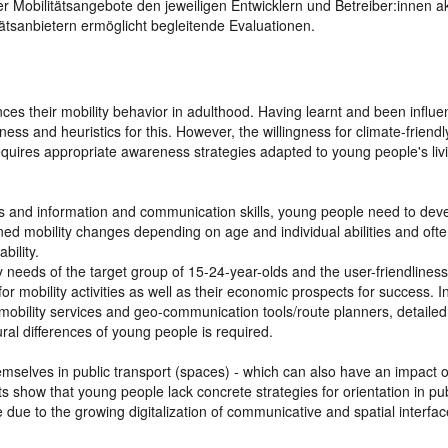
Mobilitätsangebote den jeweiligen Entwicklern und Betreiber:innen ak
ätsanbietern ermöglicht begleitende Evaluationen.
ces their mobility behavior in adulthood. Having learnt and been influ
ess and heuristics for this. However, the willingness for climate-friendl
requires appropriate awareness strategies adapted to young people's liv
ges and information and communication skills, young people need to dev
mined mobility changes depending on age and individual abilities and often
bility.
y needs of the target group of 15-24-year-olds and the user-friendlines
 mobility activities as well as their economic prospects for success. I
mobility services and geo-communication tools/route planners, detailed
ural differences of young people is required.
themselves in public transport (spaces) - which can also have an impact o
s show that young people lack concrete strategies for orientation in pub
re due to the growing digitalization of communicative and spatial interfac