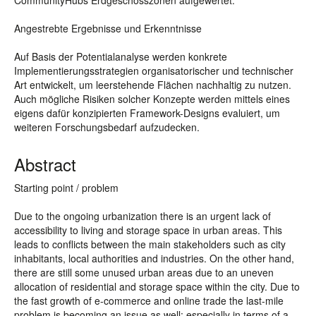
CommunityHubs Erdgeschosszonen aufgewertet.
Angestrebte Ergebnisse und Erkenntnisse
Auf Basis der Potentialanalyse werden konkrete
Implementierungsstrategien organisatorischer und technischer
Art entwickelt, um leerstehende Flächen nachhaltig zu nutzen.
Auch mögliche Risiken solcher Konzepte werden mittels eines
eigens dafür konzipierten Framework-Designs evaluiert, um
weiteren Forschungsbedarf aufzudecken.
Abstract
Starting point / problem
Due to the ongoing urbanization there is an urgent lack of
accessibility to living and storage space in urban areas. This
leads to conflicts between the main stakeholders such as city
inhabitants, local authorities and industries. On the other hand,
there are still some unused urban areas due to an uneven
allocation of residential and storage space within the city. Due to
the fast growth of e-commerce and online trade the last-mile
problem is becoming an issue as well; especially in terms of a