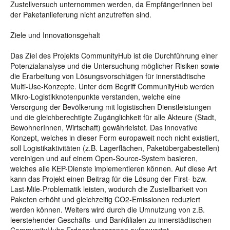
Zustellversuch unternommen werden, da EmpfängerInnen bei
der Paketanlieferung nicht anzutreffen sind.
Ziele und Innovationsgehalt
Das Ziel des Projekts CommunityHub ist die Durchführung einer
Potenzialanalyse und die Untersuchung möglicher Risiken sowie
die Erarbeitung von Lösungsvorschlägen für innerstädtische
Multi-Use-Konzepte. Unter dem Begriff CommunityHub werden
Mikro-Logistikknotenpunkte verstanden, welche eine
Versorgung der Bevölkerung mit logistischen Dienstleistungen
und die gleichberechtigte Zugänglichkeit für alle Akteure (Stadt,
BewohnerInnen, Wirtschaft) gewährleistet. Das innovative
Konzept, welches in dieser Form europaweit noch nicht existiert,
soll Logistikaktivitäten (z.B. Lagerflächen, Paketübergabestellen)
vereinigen und auf einem Open-Source-System basieren,
welches alle KEP-Dienste implementieren können. Auf diese Art
kann das Projekt einen Beitrag für die Lösung der First- bzw.
Last-Mile-Problematik leisten, wodurch die Zustellbarkeit von
Paketen erhöht und gleichzeitig CO2-Emissionen reduziert
werden können. Weiters wird durch die Umnutzung von z.B.
leerstehender Geschäfts- und Bankfilialen zu innerstädtischen