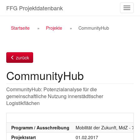
Zum
FFG Projektdatenbank
Naviga
Inhalt
ein-/a
Breadcrumb
Startseite
Projekte
CommunityHub
Navigation
zurück
CommunityHub
CommunityHub: Potenzialanalyse für die
gemeinschaftliche Nutzung innerstädtischer
Logistikflächen
Programm / Ausschreibung
Mobilität der Zukunft, MdZ - 7.
Projektstart
01.02.2017