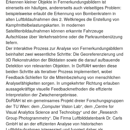
Erkennen kleiner Objekte in Fernerkundungsbildern ist
einerseits ein häufiges, andererseits auch vielseitiges Problem:
beispielsweise erlaubt die Erkennung von Bombenkratern in
alten Luftbildaufnahmen des 2. Weltkrieges die Erstellung von
Kampfmittelbelastungskarten. In modernen
Satellitenbildaufnahmen können erkannte Fahrzeuge
Aufschlüsse über Verkehrsströme oder die Parkraumbenützung
liefern.
Der interaktive Prozess zur Analyse von Fernerkundungsbildern
beinhaltet zwei wesentliche Schritte: Die Georeferenzierung und
3D Rekonstruktion der Bilddaten sowie die darauf aufbauende
Detektion von relevanten Objekten. In DoRIAH werden diese
beiden Schritte als iterativer Prozess implementiert, wobei
Feedback-Schleifen für die Miteinbeziehung von menschlichen
Analysefähigkeiten sorgen. In umgekehrter Richtung erlauben
aussagekräftige visuelle Feedbackmethoden die effiziente
Interpretation der Zwischenergebnisse.
DoRIAH ist ein gemeinsames Projekt dreier Forschungsgruppen
der TU Wien: dem „Computer Vision Lab“, dem „Centre for
Visual Analytics Science and Technology“ und der „Research
Group Photogrammetry“. Die Firma Luftbilddatenbank Dr. Carls
GmbH ist an der effizienten Analyse von historischen
Luftbildaufnahmen interessiert und fungiert daher als