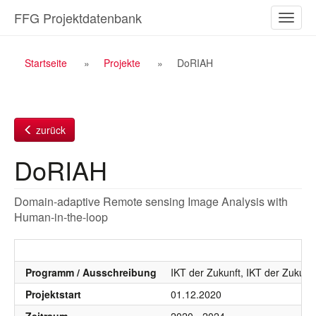
Zum
FFG Projektdatenbank
Naviga
Inhalt
ein-/a
Breadcrumb
Startseite
Projekte
DoRIAH
Navigation
zurück
DoRIAH
Domain-adaptive Remote sensing Image Analysis with
Human-in-the-loop
Programm / Ausschreibung
IKT der Zukunft, IKT der Zukunf
Projektstart
01.12.2020