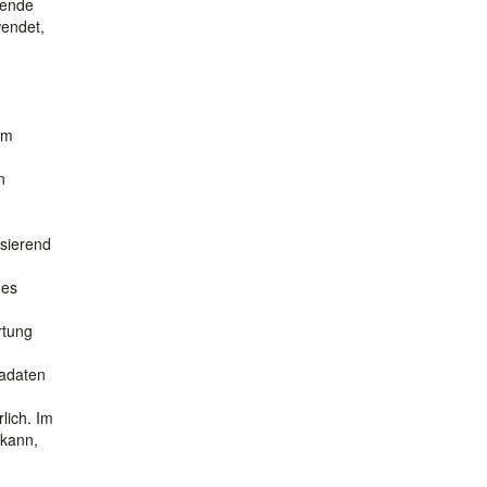
hende
wendet,
em
n
asierend
nes
rtung
madaten
lich. Im
 kann,