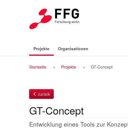
Zum
Inhalt
(aktiv)
Projekte
Organisationen
Breadcrumb
Startseite
Projekte
GT-Concept
Navigation
zurück
GT-Concept
Entwicklung eines Tools zur Konze