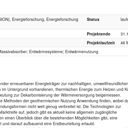
SION), Energieforschung, Energieforschung
Status
lau
Projektende
31.
Projektlaufzeit
46 
Massivabsorber; Erdwärmesysteme; Erdwärmenutzung
ender erneuerbarer Energieträger zur nachhaltigen, umweltfreundliche
lich im Untergrund vorhandenen, thermischen Energie zum Heizen und K
deutung zur Dekarbonisierung der Wärmeversorgung beigemessen.
ne Methoden der geothermischen Nutzung Anwendung finden, wobei d
dungsformen nicht weit genug verbreitet ist. Die Technologien zur
ktreife auf, jedoch gibt es aktuell keine allgemein zugängliche
nen einen Überblick über die bestehenden Möglichkeiten gibt, eine
 und darauf aufbauend eine Erstbeurteilung erlaubt.