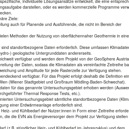
pezifische, individuelle Lösungsansätze entwickelt, die eine entsprec
nungsaufgabe darstellen, oder es werden kommerzielle Programme ver
decken.
äre Ziele:
ellung auch für Planende und Ausführende, die nicht im Bereich der
 vielen Methoden der Nutzung von oberflächennaher Geothermie in ein
sind standortbezogene Daten erforderlich. Diese umfassen Klimadate
hydro-) geologische Untergrunddaten andererseits.
reichweit verfügbar und werden dem Projekt von der GeoSphere Austria
bereitung der Daten, sodass die Klimadaten als vereinfachte Zeitreihe b
weichung und Amplitude für jede Rasterzelle zur Verfügung stehen.
hendeckend verfügbar. Für das Projekt erfolgt deshalb die Definition ei
Wien (Wiener Stadtgebiet und Großraum Mödling-Baden-Schwechat).
nddaten für das genannte Untersuchungsgebiet erhoben werden (Auswe
rchgeführter Thermal Response Tests, etc.).
inierten Untersuchungsgebiet sämtliche standortbezogene Daten (Kli
egung einer Erdwärmeanlage erforderlich sind.
eiz- und Kühlbedarf der Nutzer:innen in Form einer Zeitreihe erforder
en, die die EVN als Energieversorger dem Projekt zur Verfügung stellen
rf (z.B. stündlicher Heiz- und Kühlbedarf im Jahreszyklus) und dem