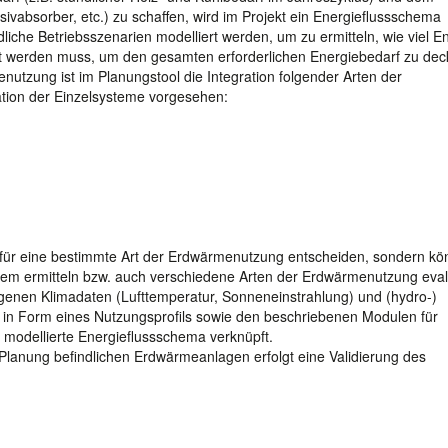
absorber, etc.) zu schaffen, wird im Projekt ein Energieflussschema
che Betriebsszenarien modelliert werden, um zu ermitteln, wie viel E
t werden muss, um den gesamten erforderlichen Energiebedarf zu dec
enutzung ist im Planungstool die Integration folgender Arten der
tion der Einzelsysteme vorgesehen:
 für eine bestimmte Art der Erdwärmenutzung entscheiden, sondern kö
tem ermitteln bzw. auch verschiedene Arten der Erdwärmenutzung eval
genen Klimadaten (Lufttemperatur, Sonneneinstrahlung) und (hydro-)
in Form eines Nutzungsprofils sowie den beschriebenen Modulen für
 modellierte Energieflussschema verknüpft.
 Planung befindlichen Erdwärmeanlagen erfolgt eine Validierung des