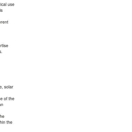
ical use
is
erent
g
rtise
s.
e, solar
e of the
an
the
hin the