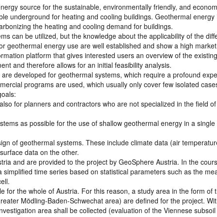
ergy source for the sustainable, environmentally friendly, and econom
lable underground for heating and cooling buildings. Geothermal energy 
arbonizing the heating and cooling demand for buildings.
ms can be utilized, but the knowledge about the applicability of the diff
or geothermal energy use are well established and show a high market
formation platform that gives interested users an overview of the existin
nt and therefore allows for an initial feasibility analysis.
hes are developed for geothermal systems, which require a profound expe
ercial programs are used, which usually only cover few isolated case
goals:
also for planners and contractors who are not specialized in the field of
stems as possible for the use of shallow geothermal energy in a single
esign of geothermal systems. These include climate data (air temperatur
surface data on the other.
tria and are provided to the project by GeoSphere Austria. In the cours
s a simplified time series based on statistical parameters such as the me
ell.
 for the whole of Austria. For this reason, a study area in the form of 
greater Mödling-Baden-Schwechat area) are defined for the project. Wit
nvestigation area shall be collected (evaluation of the Viennese subsoil