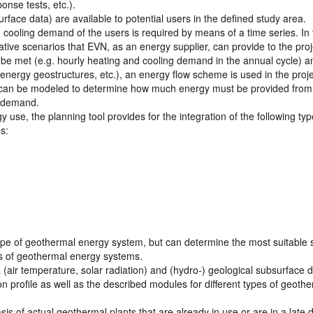
onse tests, etc.).
surface data) are available to potential users in the defined study area.
cooling demand of the users is required by means of a time series. In 
tive scenarios that EVN, as an energy supplier, can provide to the proj
 be met (e.g. hourly heating and cooling demand in the annual cycle) a
nergy geostructures, etc.), an energy flow scheme is used in the proje
s can be modeled to determine how much energy must be provided from
y demand.
 use, the planning tool provides for the integration of the following typ
s:
type of geothermal energy system, but can determine the most suitable
pes of geothermal energy systems.
ta (air temperature, solar radiation) and (hydro-) geological subsurface 
on profile as well as the described modules for different types of geoth
asis of actual geothermal plants that are already in use or are in a late 