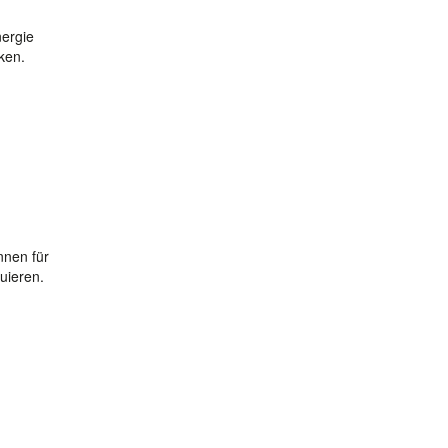
nergie
ken.
nnen für
uieren.