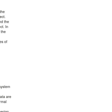
the
ect.
nd the
ct. In
 the
es of
 system
data are
ermal
design