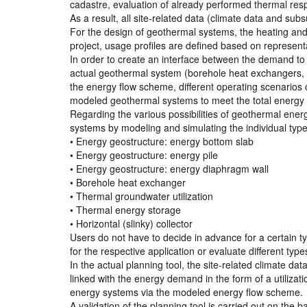
cadastre, evaluation of already performed thermal resp
As a result, all site-related data (climate data and sub
For the design of geothermal systems, the heating and 
project, usage profiles are defined based on representa
In order to create an interface between the demand to
actual geothermal system (borehole heat exchangers, e
the energy flow scheme, different operating scenario
modeled geothermal systems to meet the total energ
Regarding the various possibilities of geothermal energy
systems by modeling and simulating the individual type
• Energy geostructure: energy bottom slab
• Energy geostructure: energy pile
• Energy geostructure: energy diaphragm wall
• Borehole heat exchanger
• Thermal groundwater utilization
• Thermal energy storage
• Horizontal (slinky) collector
Users do not have to decide in advance for a certain 
for the respective application or evaluate different ty
In the actual planning tool, the site-related climate da
linked with the energy demand in the form of a utilizati
energy systems via the modeled energy flow scheme.
A validation of the planning tool is carried out on the b