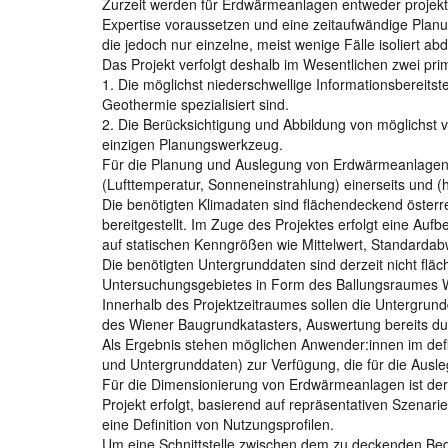
Zurzeit werden für Erdwärmeanlagen entweder projekts
Expertise voraussetzen und eine zeitaufwändige Pla
die jedoch nur einzelne, meist wenige Fälle isoliert ab
Das Projekt verfolgt deshalb im Wesentlichen zwei prim
1. Die möglichst niederschwellige Informationsbereitst
Geothermie spezialisiert sind.
2. Die Berücksichtigung und Abbildung von möglichst
einzigen Planungswerkzeug.
Für die Planung und Auslegung von Erdwärmeanlagen 
(Lufttemperatur, Sonneneinstrahlung) einerseits und (
Die benötigten Klimadaten sind flächendeckend öster
bereitgestellt. Im Zuge des Projektes erfolgt eine Auf
auf statischen Kenngrößen wie Mittelwert, Standardab
Die benötigten Untergrunddaten sind derzeit nicht fläc
Untersuchungsgebietes in Form des Ballungsraumes 
Innerhalb des Projektzeitraumes sollen die Untergru
des Wiener Baugrundkatasters, Auswertung bereits du
Als Ergebnis stehen möglichen Anwender:innen im def
und Untergrunddaten) zur Verfügung, die für die Ausl
Für die Dimensionierung von Erdwärmeanlagen ist der H
Projekt erfolgt, basierend auf repräsentativen Szenari
eine Definition von Nutzungsprofilen.
Um eine Schnittstelle zwischen dem zu deckenden Beda