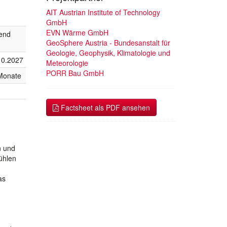
AIT Austrian Institute of Technology
GmbH
EVN Wärme GmbH
fend
GeoSphere Austria - Bundesanstalt für
Geologie, Geophysik, Klimatologie und
10.2027
Meteorologie
PORR Bau GmbH
Monate
Factsheet als PDF ansehen
n und
ühlen
as