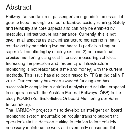
Abstract
Railway transportation of passengers and goods is an essential
gear to keep the engine of our urbanized society running. Safety
and reliability are core aspects and can only be enabled by
meticulous infrastructure maintenance. Currently, this is not
given in all aspects as track infrastructure monitoring is mainly
conducted by combining two methods: 1) partially a frequent
superficial monitoring by employees, and 2) an occasional,
precise monitoring using cost-intensive measuring vehicles.
Increasing the precision and frequency of infrastructure
monitoring is not reasonable (time and money) with the current
methods. This issue has also been raised by FFG in the call VIF
2017. Our company has been awarded funding and has
successfully completed a detailed analysis and solution proposal
in cooperation with the Austrian Federal Railways (ÖBB) in the
study KOMBI (Kontinuierliches Onboard Monitoring der Bahn-
Infrastruktur).
The HARMONY project aims to develop an intelligent on-board
monitoring system mountable on regular trains to support the
operator’s staff in decision making in relation to immediately
necessary maintenance work and eventually consequential