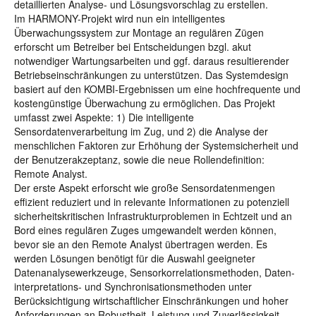
detaillierten Analyse- und Lösungsvorschlag zu erstellen.
Im HARMONY-Projekt wird nun ein intelligentes
Überwachungssystem zur Montage an regulären Zügen
erforscht um Betreiber bei Entscheidungen bzgl. akut
notwendiger Wartungsarbeiten und ggf. daraus resultierender
Betriebseinschränkungen zu unterstützen. Das Systemdesign
basiert auf den KOMBI-Ergebnissen um eine hochfrequente und
kostengünstige Überwachung zu ermöglichen. Das Projekt
umfasst zwei Aspekte: 1) Die intelligente
Sensordatenverarbeitung im Zug, und 2) die Analyse der
menschlichen Faktoren zur Erhöhung der Systemsicherheit und
der Benutzerakzeptanz, sowie die neue Rollendefinition:
Remote Analyst.
Der erste Aspekt erforscht wie große Sensordatenmengen
effizient reduziert und in relevante Informationen zu potenziell
sicherheitskritischen Infrastrukturproblemen in Echtzeit und an
Bord eines regulären Zuges umgewandelt werden können,
bevor sie an den Remote Analyst übertragen werden. Es
werden Lösungen benötigt für die Auswahl geeigneter
Datenanalysewerkzeuge, Sensorkorrelationsmethoden, Daten-
interpretations- und Synchronisationsmethoden unter
Berücksichtigung wirtschaftlicher Einschränkungen und hoher
Anforderungen an Robustheit, Leistung und Zuverlässigkeit.