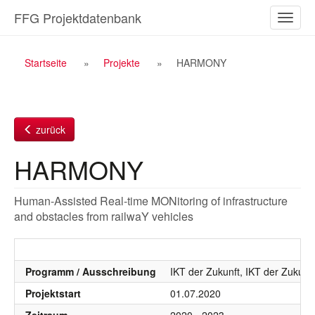
Zum
FFG Projektdatenbank
Naviga
Inhalt
ein-/a
Breadcrumb
Startseite
Projekte
HARMONY
Navigation
zurück
HARMONY
Human-Assisted Real-time MONitoring of infrastructure
and obstacles from railwaY vehicles
Programm / Ausschreibung
IKT der Zukunft, IKT der Zukunf
Projektstart
01.07.2020