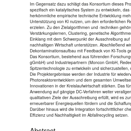
Im Gegensatz dazu schlägt das Konsortium dieses Proje
spezifisch ein katalytisches System zu entwickeln, da
herkömmliche empirische technische Entwicklung mehrs
Unterstützung von KI nutzen, um den erforderlichen 
erzielen. Zu den Zielalgorithmen und -techniken geh
Verstärkungslernen, Clustering, genetische Algorith
Einklang mit dem Schwerpunkt der Ausschreibung auf
nachhaltigen Wirtschaft unterstützen. Abschließend wi
Dekontaminationsaufbau mit Feedback von KI-Tools ge
Das Konsortium, bestehend aus führenden Forschung
gGmbH) und Industriepartnern (Moncon GmbH, Redee
Spitzentechnologie zu entwickeln und sicherzustellen, da
Die Projektergebnisse werden der Industrie für wied
Photoreaktorentwicklern und dem gesamten Umweltsektor
Innovationen in der Kreislaufwirtschaft stärken. Das f
Anwendung auf gängige DC-Verfahren weiter verallgeme
qualitativen Ziele der Ausschreibung erfüllt, wird es
erneuerbarer Energiequellen fördern und die Schaffung
Darüber hinaus wird die Integration fortschrittliche
Effizienz und Nachhaltigkeit im Abfallrecycling setzen.
Abstract