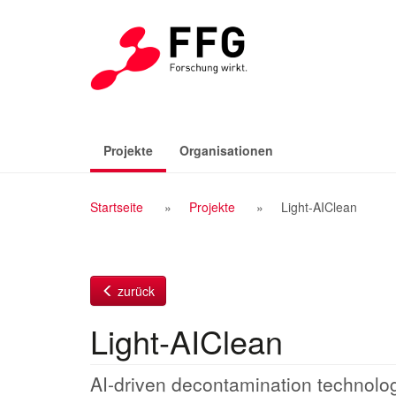
Zum
Inhalt
(aktiv)
Projekte
Organisationen
Breadcrumb
Startseite
Projekte
Light-AIClean
Navigation
zurück
Light-AIClean
AI-driven decontamination technolog