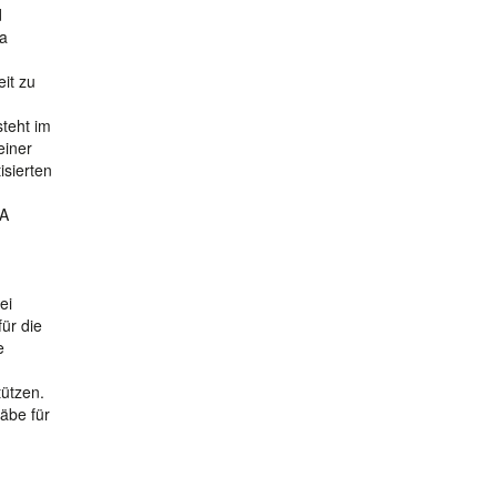
d
Da
it zu
teht im
einer
isierten
TA
ei
ür die
e
tützen.
äbe für