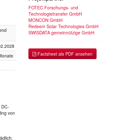
FOTEC Forschungs- und
Technologietransfer GmbH
MONCON GmbH
Redeem Solar Technologies GmbH
fend
SWISDATA gemeinnützige GmbH
02.2028
Factsheet als PDF ansehen
Monate
n DC-
ling von
dlich.