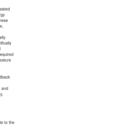
sisted
rgy
these
s,
lly
fically
l
required
eature
edback
, and
y,
,
te to the