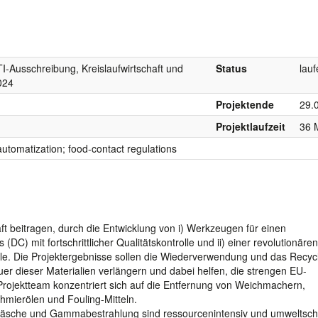
-Ausschreibung, Kreislaufwirtschaft und
Status
lau
024
Projektende
29.
Projektlaufzeit
36 
automatization; food-contact regulations
haft beitragen, durch die Entwicklung von i) Werkzeugen für einen
C) mit fortschrittlicher Qualitätskontrolle und ii) einer revolutionäre
le. Die Projektergebnisse sollen die Wiederverwendung und das Recyc
uer dieser Materialien verlängern und dabei helfen, die strengen EU-
 Projektteam konzentriert sich auf die Entfernung von Weichmachern,
hmierölen und Fouling-Mitteln.
äsche und Gammabestrahlung sind ressourcenintensiv und umweltschä