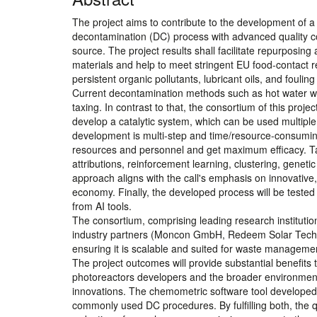
The project aims to contribute to the development of a
decontamination (DC) process with advanced quality c
source. The project results shall facilitate repurposing
materials and help to meet stringent EU food-contact r
persistent organic pollutants, lubricant oils, and foulin
Current decontamination methods such as hot water w
taxing. In contrast to that, the consortium of this proje
develop a catalytic system, which can be used multiple
development is multi-step and time/resource-consuming
resources and personnel and get maximum efficacy. Tar
attributions, reinforcement learning, clustering, gen
approach aligns with the call's emphasis on innovative,
economy. Finally, the developed process will be teste
from AI tools.
The consortium, comprising leading research institu
industry partners (Moncon GmbH, Redeem Solar Technol
ensuring it is scalable and suited for waste manageme
The project outcomes will provide substantial benefits
photoreactors developers and the broader environmenta
innovations. The chemometric software tool developed fo
commonly used DC procedures. By fulfilling both, the quan