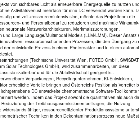
kts vor, sichtbares Licht als erneuerbare Energiequelle zu nutzen un
s ohne Aktivitätsverlust mehrfach für eine DC verwendet werden kann. 
tufig und zeit-/ressourcenintensiv sind, möchte das Projektteam die
Ressourcen- und Personalbedarf zu reduzieren und maximale Wirksamke
ören neuronale Netzwerkarchitekturen, Merkmalszuordnungen,
men und Large Language/Multimodal Models (LLM/LMM). Dieser Ansatz s
 innovativen, ressourcenschonenden Prozessen, die den Übergang zu 
rd der entwickelte Prozess in einem Photoreaktor und in einem automat
testet.
seinrichtungen (Technische Universität Wien, FOTEC GmbH, SWISDA
m Solar Technologies GmbH), wird zusammenarbeiten, um diese
ss sie skalierbar und für die Abfallwirtschaft geeignet ist.
erverwendbare Verpackungen, Recyclingunternehmen, KI-Entwicklern,
 erhebliche Vorteile bringen und Österreichs Position als Vorreiter b
ür lichtgetriebene DC entwickelte chemometrische Software-Tool könnte f
inert werden. Indem das Projekt sowohl die quantitativen als auch di
 zur Reduzierung der Treibhausgasemissionen beitragen, die Nutzung
 widerstandsfähiger, ressourceneffizienter Produktionssysteme unters
r chemometrischer Techniken in den Dekontaminationsprozess neue Maßst