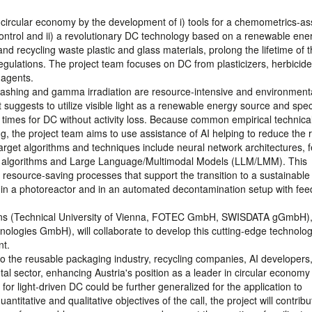
 circular economy by the development of i) tools for a chemometrics-as
ontrol and ii) a revolutionary DC technology based on a renewable ene
 and recycling waste plastic and glass materials, prolong the lifetime of 
egulations. The project team focuses on DC from plasticizers, herbicide
g agents.
ashing and gamma irradiation are resource-intensive and environmenta
ct suggests to utilize visible light as a renewable energy source and speci
 times for DC without activity loss. Because common empirical technica
, the project team aims to use assistance of AI helping to reduce the 
get algorithms and techniques include neural network architectures, f
etic algorithms and Large Language/Multimodal Models (LLM/LMM). This
 resource-saving processes that support the transition to a sustainable
d in a photoreactor and in an automated decontamination setup with fe
tions (Technical University of Vienna, FOTEC GmbH, SWISDATA gGmbH)
ogies GmbH), will collaborate to develop this cutting-edge technolog
nt.
 to the reusable packaging industry, recycling companies, AI developers
l sector, enhancing Austria's position as a leader in circular economy
r light-driven DC could be further generalized for the application to
titative and qualitative objectives of the call, the project will contribu