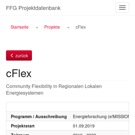
Zum
FFG Projektdatenbank
Naviga
Inhalt
ein-/a
Breadcrumb
Startseite
Projekte
cFlex
Navigation
zurück
cFlex
Community Flexibility in Regionalen Lokalen
Energiesystemen
Programm / Ausschreibung
Energieforschung (e!MISSION), 
Projektstart
01.09.2019