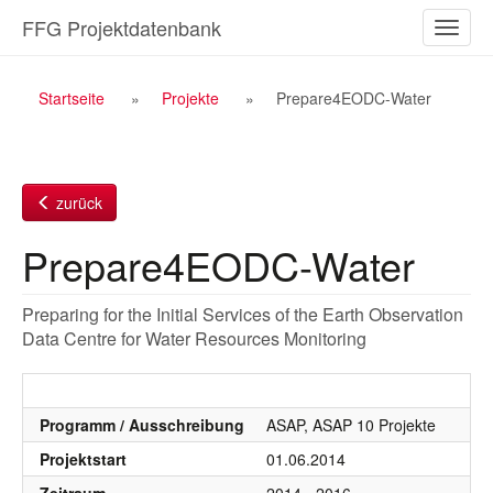
Zum
FFG Projektdatenbank
Naviga
Inhalt
ein-/a
Breadcrumb
Startseite
Projekte
Prepare4EODC-Water
Navigation
zurück
Prepare4EODC-Water
Preparing for the Initial Services of the Earth Observation
Data Centre for Water Resources Monitoring
Programm / Ausschreibung
ASAP, ASAP 10 Projekte
Projektstart
01.06.2014