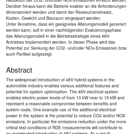
Reduktion der CO2- und/oder NOx-Emissionen erreicht werden.
Darüber hinaus kann die Batterie exakter an die Anforderungen
dimensioniert werden und damit der Ressourceneinsatz,
Kosten, Gewicht und Bauraum eingespart werden.
Unter Annahme, dass ein geeignetes Alterungsmodell generiert
werden kann, soll in einer nachfolgenden Evaluierungsphase
das Alterungsmodell in die Betriebsstrategie eines 48V-
Antriebes implementiert werden. In dieser Phase wird das
Potential zur Senkung der CO2- und/oder NOx-Emissionen bzw.
auch Partikel aufgezeigt.
Abstract
The widespread introduction of 48V hybrid systems in the
automobile industry enables various additional features and
potential for system optimization. The 48V electrical system
enables electric power levels of from 10 kW near to 15 kW and
represent a reasonable compromise between benefits and
system costs. One example use of the additional electrical
power in the system is the potential to reduce CO2 and/or NOX
emissions. In particular the emissions reduction under the more
critical test conditions of RDE measurements will contribute to
an accelerated introduction of 48V systems. As a result,