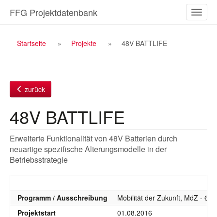
Zum
FFG Projektdatenbank
Naviga
Inhalt
ein-/a
Breadcrumb
Startseite
Projekte
48V BATTLIFE
Navigation
zurück
48V BATTLIFE
Erweiterte Funktionalität von 48V Batterien durch
neuartige spezifische Alterungsmodelle in der
Betriebsstrategie
Programm / Ausschreibung
Mobilität der Zukunft, MdZ - 6.
Projektstart
01.08.2016