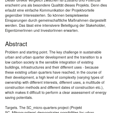
Dieser direkte Vergleich zwischen Ist-Zustand und Potenzial
erscheint uns als besondere Qualität dieses Projekts. Denn dies
erlaubt eine einfache Kommunikation der Projektvorteile
gegenüber Interessierten. So können beispielsweise
Einsparungen durch gemeinschaftliche Maßnahmen dargestellt
werden. Das lässt eine intensivere Beteiligung der Stakeholder,
EigentümerInnen und InvestorInnen erwarten.
Abstract
Problem and starting point. The key challenge in sustainable
urban and urban quarter development and the transition to a
low carbon society is the sensible integration of existing
buildings, infrastructures and their different uses - because
these existing urban quarters have reached, in the course of
their development, a high level of complexity (varying types of
ownership with different interests, different uses, a multitude of
construction methods and different dates of construction etc.),
which makes it difficult to perform a clear assessment of energy
saving potentials.
Targets. The SC_micro-quarters project (Projekt
SC_Mikroquartiere) demonstrates possibilities for urban