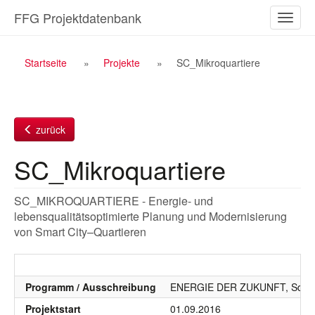
Zum
FFG Projektdatenbank
Naviga
Inhalt
ein-/a
Breadcrumb
Startseite
Projekte
SC_Mikroquartiere
Navigation
zurück
SC_Mikroquartiere
SC_MIKROQUARTIERE - Energie- und
lebensqualitätsoptimierte Planung und Modernisierung
von Smart City–Quartieren
Programm / Ausschreibung
ENERGIE DER ZUKUNFT, SdZ, S
Projektstart
01.09.2016