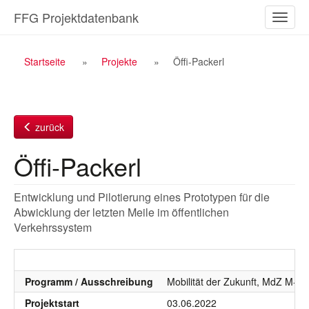
Zum
FFG Projektdatenbank
Naviga
Inhalt
ein-/a
Breadcrumb
Startseite
Projekte
Öffi-Packerl
Navigation
zurück
Öffi-Packerl
Entwicklung und Pilotierung eines Prototypen für die
Abwicklung der letzten Meile im öffentlichen
Verkehrssystem
Programm / Ausschreibung
Mobilität der Zukunft, MdZ M-E
Projektstart
03.06.2022