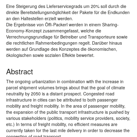
Eine Steigerung des Lieferservicegrads um 20% soll durch die
direkte Bereitstellungsmöglichkeit der Pakete für die Endkunden
an den Haltestellen erzielt werden.
Die Ergebnisse von Öffi-Packerl werden in einem Sharing-
Economy-Konzept zusammengefasst, welche die
Verrechnungsgrundlage für Betreiber und Transporteure sowie
die rechtlichen Rahmenbedingungen regelt. Darüber hinaus
werden auf Grundlage des Konzeptes die ökonomischen,
ökologischen sowie sozialen Effekte bewertet.
Abstract
The ongoing urbanization in combination with the increase in
parcel shipment volumes brings about that the goal of climate
neutrality by 2050 is a distant prospect. Congested road
infrastructure in cities can be attributed to both passenger
mobility and freight mobility. In the area of passenger mobility,
the expansion of the public transport infrastructure is pushed by
various stakeholders (politics, mobility service providers, society,
etc.) In terms of freight mobility, no efficient measures are
currently taken for the last mile delivery in order to decrease the
congestion of road transport.