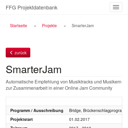
Zum
FFG Projektdatenbank
Naviga
Inhalt
ein-/a
Breadcrumb
Startseite
Projekte
SmarterJam
Navigation
zurück
SmarterJam
Automatische Empfehlung von Musiktracks und Musikern
zur Zusammenarbeit in einer Online Jam Community
Programm / Ausschreibung
Bridge, Brückenschlagprogramm,
Projektstart
01.02.2017