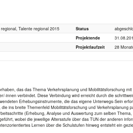
 regional, Talente regional 2015
Status
abgeschl
Projektende
31.08.20
Projektlaufzeit
28 Monat
vorhaben, das das Thema Verkehrsplanung und Mobilitätsforschung mi
r/-innen verbindet. Diese Verbindung wird erreicht durch die schrittwei
ewendeten Erhebungsinstrumente, die das eigene Unterwegs-Sein erfo
, die ins breite Themenfeld Mobilitätsforschung und Verkehrsplanung p
rbeitsschritte (Erhebung, Analyse und Auswertung zum selben Thema,
führt, wobei die jeweilige Altersstufe über das TUN der anderen inform
nzorientiertes Lernen über die Schulstufen hinweg entsteht ein gezie