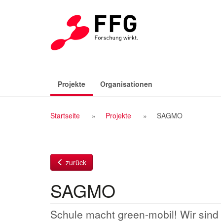
Zum
Inhalt
(aktiv)
Projekte
Organisationen
Breadcrumb
Startseite
Projekte
SAGMO
Navigation
zurück
SAGMO
Schule macht green-mobil! Wir sind