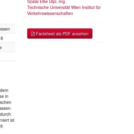
Szalai Elke Dipl.-Ing.
Technische Universität Wien Institut für
Verkehrswissenschaften
ossen
Factsheet als PDF ansehen
18
e
t dem
se in
rschen
assen.
 durch
iert ist
lt