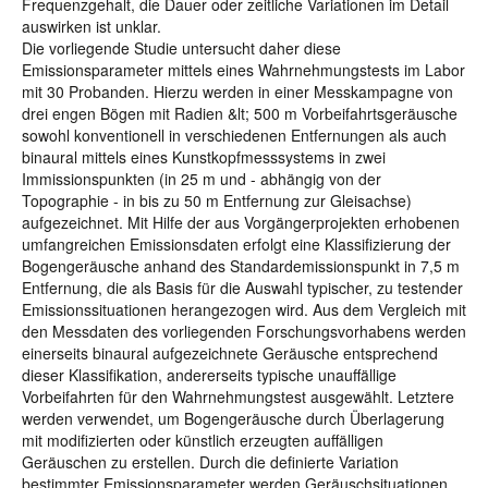
Frequenzgehalt, die Dauer oder zeitliche Variationen im Detail
auswirken ist unklar.
Die vorliegende Studie untersucht daher diese
Emissionsparameter mittels eines Wahrnehmungstests im Labor
mit 30 Probanden. Hierzu werden in einer Messkampagne von
drei engen Bögen mit Radien &lt; 500 m Vorbeifahrtsgeräusche
sowohl konventionell in verschiedenen Entfernungen als auch
binaural mittels eines Kunstkopfmesssystems in zwei
Immissionspunkten (in 25 m und - abhängig von der
Topographie - in bis zu 50 m Entfernung zur Gleisachse)
aufgezeichnet. Mit Hilfe der aus Vorgängerprojekten erhobenen
umfangreichen Emissionsdaten erfolgt eine Klassifizierung der
Bogengeräusche anhand des Standardemissionspunkt in 7,5 m
Entfernung, die als Basis für die Auswahl typischer, zu testender
Emissionssituationen herangezogen wird. Aus dem Vergleich mit
den Messdaten des vorliegenden Forschungsvorhabens werden
einerseits binaural aufgezeichnete Geräusche entsprechend
dieser Klassifikation, andererseits typische unauffällige
Vorbeifahrten für den Wahrnehmungstest ausgewählt. Letztere
werden verwendet, um Bogengeräusche durch Überlagerung
mit modifizierten oder künstlich erzeugten auffälligen
Geräuschen zu erstellen. Durch die definierte Variation
bestimmter Emissionsparameter werden Geräuschsituationen