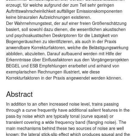
erzeugt, für welche aufgrund der zum Teil sehr geringen
Auftrittswahrscheinlichkeit auffälliger Emissionskomponenten
keine binauralen Aufzeichnungen existieren.
Der Wahrnehmungstest, der auf einer freien Größenschätzung
basiert, soll sowohl dazu dienen, die wesentlichen akustischen
und psychoakustischen Deskriptoren für die Lästigkeit von
Bogengeräuschen zu identifizieren, als auch in der Praxis
anwendbare Korrekturfaktoren, welche die Belästigungswirkung
abbilden, abzuleiten. Darauf aufbauend werden mit Hilfe der
Erkenntnisse über Einflussfaktoren aus den Vorgängerprojekten
BEGEL und ESB Empfehlungen erarbeitet und anhand von
exemplarischen Rechnungen illustriert, wie diese
Korrekturfaktoren in der Praxis angewendet werden können.
Abstract
In addition to an often increased noise level, trains passing
through a curve frequently have additional salient features in the
pass-by noise which are typically tonal (curve squeal) or
transient covering a wide frequency band (flanging noise). The
main mechanisms behind these two sources of noise are well
known: the lateral stick-slip effect which produces squeal and the