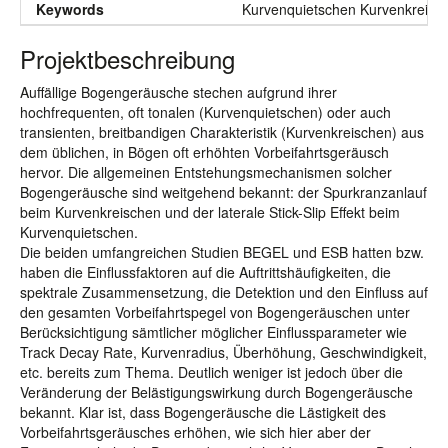
Keywords
Kurvenquietschen Kurvenkreisch
Projektbeschreibung
Auffällige Bogengeräusche stechen aufgrund ihrer
hochfrequenten, oft tonalen (Kurvenquietschen) oder auch
transienten, breitbandigen Charakteristik (Kurvenkreischen) aus
dem üblichen, in Bögen oft erhöhten Vorbeifahrtsgeräusch
hervor. Die allgemeinen Entstehungsmechanismen solcher
Bogengeräusche sind weitgehend bekannt: der Spurkranzanlauf
beim Kurvenkreischen und der laterale Stick-Slip Effekt beim
Kurvenquietschen.
Die beiden umfangreichen Studien BEGEL und ESB hatten bzw.
haben die Einflussfaktoren auf die Auftrittshäufigkeiten, die
spektrale Zusammensetzung, die Detektion und den Einfluss auf
den gesamten Vorbeifahrtspegel von Bogengeräuschen unter
Berücksichtigung sämtlicher möglicher Einflussparameter wie
Track Decay Rate, Kurvenradius, Überhöhung, Geschwindigkeit,
etc. bereits zum Thema. Deutlich weniger ist jedoch über die
Veränderung der Belästigungswirkung durch Bogengeräusche
bekannt. Klar ist, dass Bogengeräusche die Lästigkeit des
Vorbeifahrtsgeräusches erhöhen, wie sich hier aber der