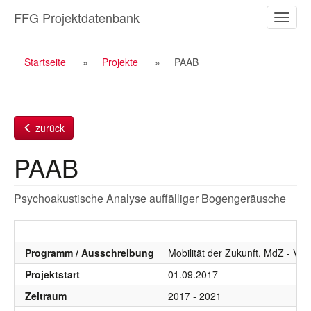
Zum
FFG Projektdatenbank
Naviga
Inhalt
ein-/a
Breadcrumb
Startseite
Projekte
PAAB
Navigation
zurück
PAAB
Psychoakustische Analyse auffälliger Bogengeräusche
Programm / Ausschreibung
Mobilität der Zukunft, MdZ - VIF
Projektstart
01.09.2017
Zeitraum
2017 - 2021