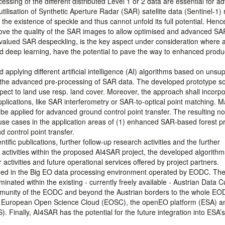
ssing of the different distributed Level 1 or 2 data are essential for 
e utilisation of Synthetic Aperture Radar (SAR) satellite data (Sentinel-1)
he existence of speckle and thus cannot unfold its full potential. Henc
ove the quality of the SAR images to allow optimised and advanced SA
valued SAR despeckling, is the key aspect under consideration where art
nd deep learning, have the potential to pave the way to enhanced produ
pplying different artificial intelligence (AI) algorithms based on unsu
r the advanced pre-processing of SAR data. The developed prototype so
spect to land use resp. land cover. Moreover, the approach shall incorp
plications, like SAR interferometry or SAR-to-optical point matching. 
o be applied for advanced ground control point transfer. The resulting no
t use cases in the application areas of (1) enhanced SAR-based forest p
 control point transfer.
ntific publications, further follow-up research activities and the further
 activities within the proposed AI4SAR project, the developed algorith
r activities and future operational services offered by project partners.
dded in the Big EO data processing environment operated by EODC. Th
nated within the existing - currently freely available - Austrian Data 
ommunity of the EODC and beyond the Austrian borders to the whole E
he European Open Science Cloud (EOSC), the openEO platform (ESA) a
 Finally, AI4SAR has the potential for the future integration into ESA’s