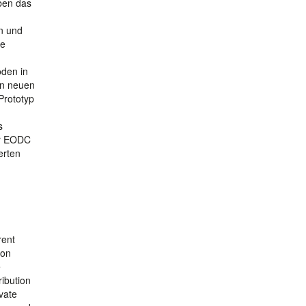
aben das
ln und
ie
den in
en neuen
Prototyp
s
er EODC
erten
rent
ion
e
ribution
vate