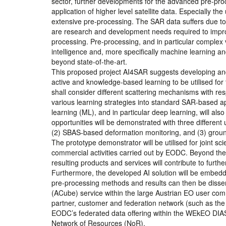
sector, further developments for the advanced pre-proce
application of higher level satellite data. Especially th
extensive pre-processing. The SAR data suffers due to t
are research and development needs required to impr
processing. Pre-processing, and in particular complex 
intelligence and, more specifically machine learning a
beyond state-of-the-art.
This proposed project AI4SAR suggests developing and a
active and knowledge-based learning to be utilised fo
shall consider different scattering mechanisms with re
various learning strategies into standard SAR-based ap
learning (ML), and in particular deep learning, will als
opportunities will be demonstrated with three differen
(2) SBAS-based deformation monitoring, and (3) ground
The prototype demonstrator will be utilised for joint scie
commercial activities carried out by EODC. Beyond the
resulting products and services will contribute to furthe
Furthermore, the developed AI solution will be embe
pre-processing methods and results can then be dissemi
(ACube) service within the large Austrian EO user c
partner, customer and federation network (such as t
EODC’s federated data offering within the WEkEO DIAS).
Network of Resources (NoR).