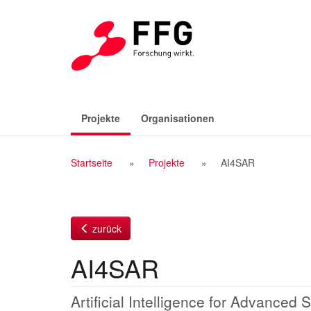
Zum
Inhalt
(aktiv)
Projekte
Organisationen
Breadcrumb
Startseite
Projekte
AI4SAR
Navigation
zurück
AI4SAR
Artificial Intelligence for Advanced