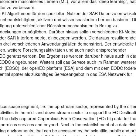
besondere maschinelles Lernen (ML), vor allem das “deep learning”, h
iter zu verbessern.
e KI-Algorithmen für den speziellen Nutzen der SAR Daten zu entwicke
 unbeaufsichtigtem, aktivem und wissensbasiertem Lernen basieren. D
chtigung unterschiedlicher Rückstreumechanismen in Bezug zu
deckungen ermöglichen. Darüber hinaus sollen verschiedene KI-Metho
er SAR Interferometrie, einbezogen werden. Die daraus resultierend
drei verschiedenen Anwendungsfällen demonstriert. Der entwickelte 
ngen, weitere Forschungsaktivitäten und auch nach entsprechender
ODC genutzt werden. Die Ergebnisse werden darüber hinaus auch in da
 EODC eingebunden. Weiters soll das Service auch im Rahmen weiter
oud” (EOSC), der openEO platform (ESA) und dem mit dem EODC föderi
ial später als zukünftiges Serviceangebot in das ESA Netzwerk für
cus space segment, i.e. the up-stream sector, represented by the diffe
 activities in the mid- and down-stream sector to support the EC Destinat
 of the daily captured Copernicus Earth Observation (EO) big data for th
opernicus services and beyond. Next to the establishment of a data dist
 environments, that can be accessed by the scientific, public and pri