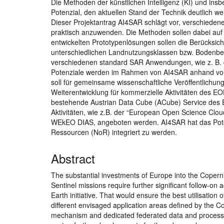
Die Methoden der künstlichen Intelligenz (KI) und ins
Potenzial, den aktuellen Stand der Technik deutlich we
Dieser Projektantrag AI4SAR schlägt vor, verschieden
praktisch anzuwenden. Die Methoden sollen dabei auf
entwickelten Prototypenlösungen sollen die Berücksi
unterschiedlichen Landnutzungsklassen bzw. Bodenbe
verschiedenen standard SAR Anwendungen, wie z. B. d
Potenziale werden im Rahmen von AI4SAR anhand von 
soll für gemeinsame wissenschaftliche Veröffentlichu
Weiterentwicklung für kommerzielle Aktivitäten des E
bestehende Austrian Data Cube (ACube) Service des
Aktivitäten, wie z.B. der “European Open Science Cl
WEkEO DIAS, angeboten werden. AI4SAR hat das Potent
Ressourcen (NoR) integriert zu werden.
Abstract
The substantial investments of Europe into the Coperni
Sentinel missions require further significant follow-on
Earth initiative. That would ensure the best utilisation
different envisaged application areas defined by the C
mechanism and dedicated federated data and processing