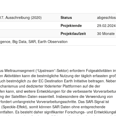
7. Ausschreibung (2020)
Status
abgeschlo
Projektende
29.02.2024
Projektlaufzeit
30 Monate
elligence, Big Data, SAR, Earth Observation
cus-Weltraumsegment (“Upstream”-Sektor) erfordern Folgeaktivitäten im
en Aktivitäten kann die bestmögliche Nutzung der täglich erfassten gro
h bestmöglich zu der EC Destination Earth Initiative beitragen. Nebe
hanismus und dedizierter föderierter Plattformen auf die der
eifen kann, sind weitere Entwicklungen für die verbesserte Vorverarbeit
ng der Satelliten-Daten essentiell. Insbesondere die Verwendung von
rfordert umfangreiche Vorverarbeitungsschritte. Das SAR-Signal ist
t (Speckle-Effekt), somit können SAR Daten ohne entsprechende
entfalten. Es besteht daher signifikanter Forschungs- und Entwicklungs