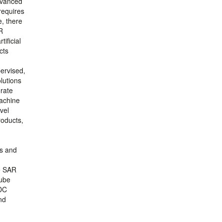
advanced
 requires
e, there
R
ificial
cts
pervised,
lutions
orate
Machine
vel
roducts,
ms and
e SAR
Cube
ODC
nd